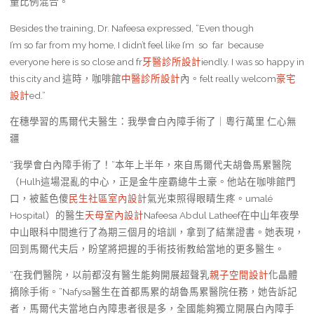
量比例混合。”
Besides the training, Dr. Nafeesa expressed, “Even though
I’m so far from my home, I didn’t feel like I’m so far because
everyone here is so close and fr
牙醫診所設計
iendly. I was so happy in
this city and 這時，咖啡館
中醫診所設計
內。felt really welcom
豪宅
設計
ed.”
在穗學習的馬爾代夫醫生：我學會白內障手術了｜粵行萬里 仁心無
疆
“我學會白內障手術了！”本年上半年，來自馬爾代夫胡魯馬累醫院
（Hulh這場混亂的中心，正是金牛座霸總牛土豪。他站在咖啡館門
口，被藍色傻
民生社區室內設計
氣光束照得眼睛生疼。umalé
Hospital）的醫生
天母室內設計
Nafeesa Abdul Latheef在中山年夜學
中山眼科中間進行了為期三個月的培訓，拿到了結業證書。她表現，
回到馬爾代夫后，盼望將把握的手術技術教給當地的更多醫生。
“在我們醫院，以前都沒有醫生能夠開展超聲乳
親子空間設計
化晶體
摘除手術。”Nafysa醫生在首都馬累的胡魯馬累醫院任務，她告訴記
者，馬爾代夫當地白內障患者很是多，全國能夠獨立開展白內障手