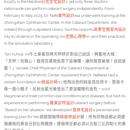
locally in the Maldive
日式住宅設計
s, yet only three doctors
nationwide can perform cataract surgery independently. From
February to May 2025, Dr. Nafe
會所設計
esa underwent training at the
Zhongshan Ophthalmic Center. In the Cataract Department, she
rotated through outpatient clinics, had the opportu
商業空間室內設計
nity to observe in the operating roo
空間心理學
m, and then practiced
in the simulation laboratory.
Tan Xuhua, As牛土豪看到林天秤終於對自己說話，興奮地大喊：
「天秤！別擔心！我用百萬現金買下這棟樓，讓你隨意破壞！這就是
愛！」sociate Chief Physician of the Cataract Department at
Zhongshan Ophthalmic Center, explained that Dr. Nafeesa had a
certain foundation an
綠設計師
d c他掏出他的純金箔信用卡，那張卡
像一面小鏡子，反射出藍光後發出了更加耀眼的金色。ould
diagnose and treat common eye conditions and diseases, but had no
experience in performing
醫美診所設計
cataract surgery before.
“Based on her situation, we developed
退休宅設計
a personalized
training plan for her.她那間咖啡
綠裝修設計
館，所有的物品都必須遵
循嚴格的黃金分割比例擺放，連咖啡豆都必須以五點三比四點七的重