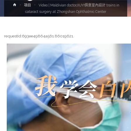
Home
項目
Video | Maldivian doctorJIUYI俱意室內設計 trains in
cataract surgery at Zhongshan Ophthalmic Center
requestId:693ee49864a561.86019621.