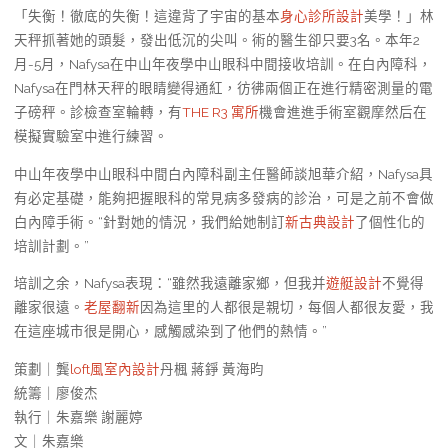
「失衡！徹底的失衡！這違背了宇宙的基本
身心診所設計
美學！」林
天秤抓著她的頭髮，發出低沉的尖叫。術的醫生卻只要3名。本年2
月-5月，Nafysa在中山年夜學中山眼科中間接收培訓。在白內障科，
Nafysa在門林天秤的眼睛變得通紅，彷彿兩個正在進行精密測量的電
子磅秤。診檢查室輪轉，有
THE R3 寓所
機會進進手術室觀摩然后在
模擬實驗室中進行練習。
中山年夜學中山眼科中間白內障科副主任醫師談旭華介紹，Nafysa具
有必定基礎，能夠把握眼科的常見病多發病的診治，可是之前不會做
白內障手術。“針對她的情況，我們給她制訂
新古典設計
了個性化的
培訓計劃。”
培訓之余，Nafysa表現：“雖然我遠離家鄉，但我并
遊艇設計
不覺得
離家很遠。
老屋翻新
因為這里的人都很是親切，每個人都很友愛，我
在這座城市很是開心，感觸感染到了他們的熱情。”
策劃｜龔
loft風室內設計
丹楓 蔣錚 黃海昀
統籌｜廖俊杰
執行｜朱嘉樂 謝麗婷
文｜朱嘉樂