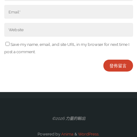
Save my name, email, and site URL in my browser for next time I
post a comment.
©2026 力量的輸出
Powered by
Anima
&
WordPress.