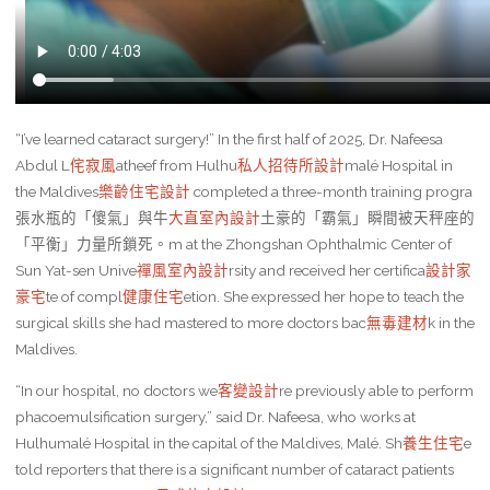
“I’ve learned cataract surgery!” In the first half of 2025, Dr. Nafeesa
Abdul L
侘寂風
atheef from Hulhu
私人招待所設計
malé Hospital in
the Maldives
樂齡住宅設計
completed a three-month training progra
張水瓶的「傻氣」與牛
大直室內設計
土豪的「霸氣」瞬間被天秤座的
「平衡」力量所鎖死。m at the Zhongshan Ophthalmic Center of
Sun Yat-sen Unive
禪風室內設計
rsity and received her certifica
設計家
豪宅
te of compl
健康住宅
etion. She expressed her hope to teach the
surgical skills she had mastered to more doctors bac
無毒建材
k in the
Maldives.
“In our hospital, no doctors we
客變設計
re previously able to perform
phacoemulsification surgery,” said Dr. Nafeesa, who works at
Hulhumalé Hospital in the capital of the Maldives, Malé. Sh
養生住宅
e
told reporters that there is a significant number of cataract patients