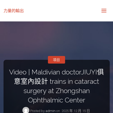
力量的輸出
項目
Video | Maldivian doctorJIUYI俱
意室內設計 trains in cataract
surgery at Zhongshan
Ophthalmic Center
Posted by
admin
on
2025 年 12 月 15 日