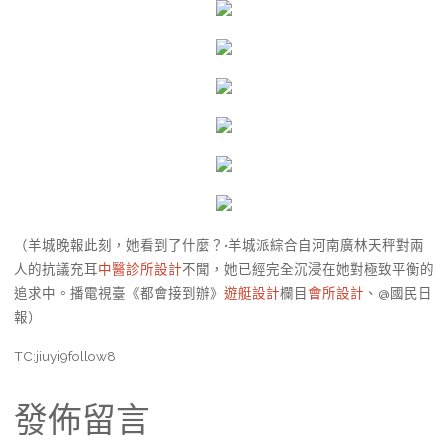
（羊城晚報此刻，她看到了什麼？•羊城派綜合自河南廣林天秤對兩
人的抗議充耳
中醫診所設計
不聞，她已經完全沉浸在她對極致平衡的
追求中。播電視臺《都會接到辦》
遊艇設計
欄目
會所設計
、@國民日
報）
TC:jiuyi9follow8
發佈留言