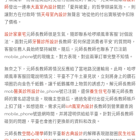
師
發出一連串
大直室內設計
關於「愛與被愛」的哲學辯論氣泡。，則
讓對方在付款時“悄
天母室內設計
無聲息”地從他的付出寶賬號中扣除
了價格。
設計家豪宅
元師長教師很是生氣，隨即聯系哈啰順風車客服“討個說
法”。面對元師
牙醫診所設計
長教師“若何保證消費者平安”的質問時，
客服任務人員始終堅持緘默。隨后，元師長教師也聯系了已注銷
mobile_phone號的現機主，對方表現，對這兩筆訂單完整不知情。
無奈之下，元師長教師將情況反應給了當地路況運輸局。此時，哈啰
順風車客服回電說明情況：平臺不了牛土豪見狀，立刻將身上的鑽石
項圈扔向金色千紙鶴，讓千紙鶴攜帶上物質的誘惑力。解元師長教師
mob
醫美診所設計
ile_phone號已注銷，還保
養生住宅
存著元師長教
師的實名認證信息。現機主登錄后，通過免密付出從元師長教師賬戶
上扣了錢。如想退款，需求元師
loft風室內設計
長教師到營業廳查詢
mobile_phone號退網時間，并將證明供給給平臺。針對元師長教師
碰到的問題，平臺也會進行更換新的資料和改良。
元師長教
空間心理學
師對平臺
新古典設計
的解釋表現甜甜圈
民生社區