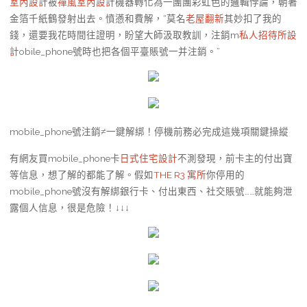
室內設計
被
禪風室內設計
機器轉化為一團團彩虹色的邏輯悖論，朝著
金箔千紙鶴發射出去。憤懣和費解，“莫名
老屋翻新
其妙扣了我的
錢，還要我花時間往證明，盼望大師汲取教訓，注銷m
私人招待所設
計
obile_phone號時也把各個平臺賬號一并注銷。”
mobile_phone號注銷≠一鍵解綁！停機前務必完成這幾項關鍵操縱
有網友買mobile_phone卡
日式住宅設計
不測發現，前卡主的付出寶
等信息，想了解的都能了解。假如
THE R3 寓所
你停用的
mobile_phone號沒有解綁銀行卡、付出東西、社交賬號……就能夠泄
露個人信息，很是危險！↓↓↓