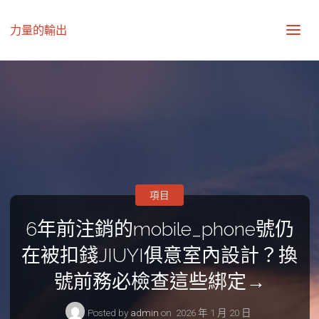
力量的輸出
項目
6年前注銷的mobile_phone號仍
在被扣錢JIUYI俱意室內設計？換
號前務必檢查這些綁定→
Posted by
admin
on
2026 年 1 月 20 日