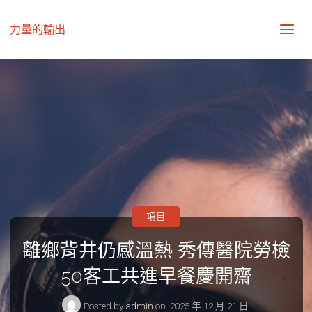
力量的輸出
項目
離鄉背井仍感溫熱 秀傳醫院勞檢
50客工共進早餐慶開齋
Posted by
admin
on
2025 年 12 月 21 日