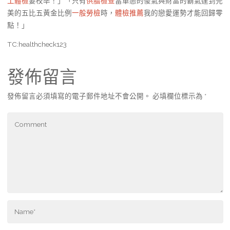
工體檢
要校準！」「只有
供膳檢查
當單戀的傻氣與財富的霸氣達到完
美的五比五黃金比例
一般勞檢
時，
體檢推薦
我的戀愛運勢才能回歸零
點！」
TC:healthcheck123
發佈留言
發佈留言必須填寫的電子郵件地址不會公開。
必填欄位標示為
*