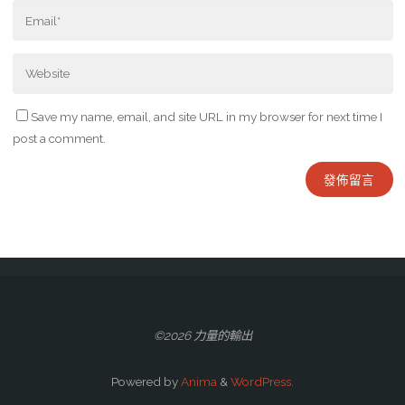
Save my name, email, and site URL in my browser for next time I
post a comment.
©2026 力量的輸出
Powered by
Anima
&
WordPress.