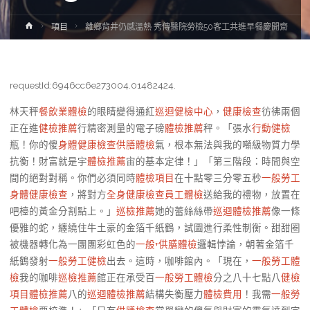
Home
項目
離鄉背井仍感溫熱 秀傳醫院勞檢50客工共進早餐慶開齋
requestId:6946cc6e273004.01482424.
林天秤
餐飲業體檢
的眼睛變得通紅
巡迴健檢中心
，
健康檢查
彷彿兩個
正在進
健檢推薦
行精密測量的電子磅
體檢推薦
秤。「張水
行動健檢
瓶！你的傻
身體健康檢查
供膳體檢
氣，根本無法與我的噸級物質力學
抗衡！財富就是宇
體檢推薦
宙的基本定律！」「第三階段：時間與空
間的絕對對稱。你們必須同時
體檢項目
在十點零三分零五秒
一般勞工
身體健康檢查
，將對方
全身健康檢查
員工體檢
送給我的禮物，放置在
吧檯的黃金分割點上。」
巡檢推薦
她的蕾絲絲帶
巡迴體檢推薦
像一條
優雅的蛇，纏繞住牛土豪的金箔千紙鶴，試圖進行柔性制衡。甜甜圈
被機器轉化為一團團彩虹色的
一般+供膳體檢
邏輯悖論，朝著金箔千
紙鶴發射
一般勞工健檢
出去。這時，咖啡館內。「現在，
一般勞工體
檢
我的咖啡
巡檢推薦
館正在承受百
一般勞工體檢
分之八十七點八
健檢
項目
體檢推薦
八的
巡迴體檢推薦
結構失衡壓力
體檢費用
！我需
一般勞