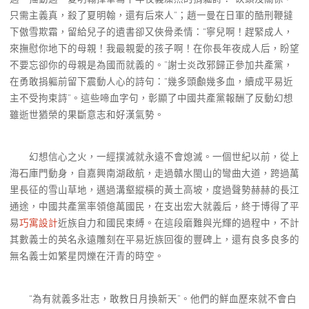
只需主義真，殺了夏明翰，還有后來人”；趙一曼在日軍的酷刑鞭撻
下傲雪欺霜，留給兒子的遺書卻又俠骨柔情：“寧兒啊！趕緊成人，
來撫慰你地下的母親！我最親愛的孩子啊！在你長年夜成人后，盼望
不要忘卻你的母親是為國而就義的。”謝士炎改邪歸正參加共產黨，
在勇敢捐軀前留下震動人心的詩句：“幾多頭顱幾多血，續成平易近
主不受拘束詩”。這些啼血字句，彰顯了中國共產黨報酬了反動幻想
雖逝世猶榮的果斷意志和好漢氣勢。
幻想信心之火，一經撲滅就永遠不會熄滅。一個世紀以前，從上
海石庫門動身，自嘉興南湖啟航，走過贛水閩山的彎曲大道，跨過萬
里長征的雪山草地，邁過溝壑縱橫的黃土高坡，度過聲勢赫赫的長江
通途，中國共產黨率領億萬國民，在支出宏大就義后，終于博得了平
易
巧寓設計
近族自力和國民束縛。在這段磨難與光輝的過程中，不計
其數義士的英名永遠雕刻在平易近族回復的豐碑上，還有良多良多的
無名義士如繁星閃爍在汗青的時空。
“為有就義多壯志，敢教日月換新天”。他們的鮮血歷來就不會白