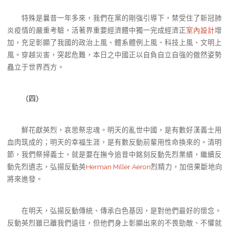
特殊是曩昔一年多來，我們在黨的剛強引導下，禁受住了新冠肺
炎疫情的嚴重考驗，活著界重要經濟體中獨一完成經濟正
室內設計
增
加，充足彰顯了我國的政治上風、體系體例上風、科技上風、文明上
風。穿越災害，突起危難，本日之中國正以自負自立自強的傲然姿勢
矗立于世界西方。
（四）
鮮花獻英烈，哀思祭忠魂。明天的亂世中國，是有數好漢義士用
血肉筑成的；明天的幸福生涯，是有數反動前輩用性命換來的。清明
節，我們祭掃義士，就是要在撫今追昔中銘刻反動先烈業績，繼續反
動先烈遺志，弘揚反動英
Herman Miller Aeron
烈精力，加倍果斷地向
將來進發。
在明天，弘揚反動傳統、傳承白色基因，是對他們最好的懷念。
反動英烈雖已離我們遠往，但他們身上彰顯出來的不畏勁敵、不懼就