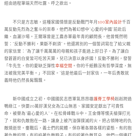
經由過程筆端天然吐露、呼之欲出。
不只是方志敏，這種家國情懷是反動戰鬥年月
100室內設計
千百
萬反動先烈為之奮斗的崇奉，他們為著幻想中“心愛的中國”前赴后
繼、血灑沙場。王爾琢曾是工農赤軍最年青的顧問長，他曾慨然明
誓：“反動不勝利，果斷不剃須”。他還將別的一個誓詞寫在了給父親
的家信里：“為了讓千萬萬萬的母親和孩子能過上好日子，為了讓白
發蒼蒼的白叟皆可吃苦天算，兒已決意以身許國！反動不勝利，發誓
「牛先生，你的愛缺乏彈性
幸福空間
。你的千紙鶴沒有哲學深度，無
法被我完美平衡。」不回家。”這是他最后一封家信，一年后勇敢就
義時他仍然長髯飄飄。
新中國成立之初，中國國民志愿軍氣昂昂雄
護脊工學椅
赳赳跨過
鴨綠江，快要20萬好漢兒女為江山無恙、家國安定獻出了可貴性
命，被譽為“最心愛的人”。在松骨峰戰斗中，王金傳等懦夫槍彈打光
了，就和仇敵抱在一路，讓身上被汽油彈撲滅的火，把占領陣地的仇
敵燒逝世。鏖戰后，義士們的屍體，保存著各類各樣的姿態，有的抱
著仇敵的頭，有的掐著仇敵脖子，有的咬著仇敵耳朵……他們一個連打