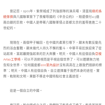
曾記否，1901年，紫禁城成了列強部隊的演兵場，清當局
綠的系
統傢俱
與八國聯軍簽下了喪權辱國的《辛丑公約》，賠還償付4.5億
兩白銀的巨款，中國人是帶著八國聯軍侵占首都北京的羞辱進進二十
世紀的。
現現在，兩個甲子輪回，在中國共產黨引導下，顛末有數反動先
烈的浴血奮戰，顛末幾代人持久不懈的奮斗，中華平易近族迎來了從
站起來、富起離開強起來的巨大奔騰。明天，中國人有這個自負
亞梭
Artso工學椅
，可以不消俯視而是平視這個世界了，可以鏗鏘無力地
告知全世界，“任何國度都
100室內設計
沒有高高在上跟我們措辭的標
準”；明天，中國人有這個自負，自立選擇屬于我們本身的途徑、實
際、軌制和文明，果斷不移走中國特點社會主義途徑。
這是一個自立的中國。
曾記否，新中國成立之初，我們除了能造桌子椅子，能造茶碗茶