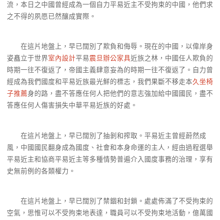
流，本日之中國曾經成為一個自力平易近主不受拘束的中國，他們求
之不得的夙愿已然釀成實際。
在這片地盤上，早已闊別了欺負和侮辱。現在的中國，以偉岸身
姿矗立于世界
室內設計
平易
震旦辦公家具
近族之林，中國任人欺負的
時期一往不復返了，帝國主義肆意妄為的時期一往不復返了。自力曾
經成為我們國度和平易近族最光鮮的標志，我們果斷不移走本
久坐椅
子推薦
身的路，盡不答應任何人把他們的意志強加給中國國民，盡不
答應任何人傷害損失中華平易近族的好處。
在這片地盤上，早已闊別了抽剝和搾取。平易近主曾經蔚然成
風，中國國民翻身成為國度、社會和本身命運的主人，經由過程選舉
平易近主和協商平易近主等多種情勢普遍介入國度事務的治理，享有
史無前例的各類權力。
在這片地盤上，早已闊別了禁錮和封鎖。處處佈滿了不受拘束的
空氣，思惟可以不受拘束地表達，職員可以不受拘束地活動，億萬國