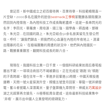
曾記否，新中國成立之初百廢待興、百業待舉，科技範疇簡直一
片空缺。2000多名在國外的迷信
bestmade工學椅
家戰勝各類阻攔決
然回到內陸懷抱，為內陸科技工作成長鞠躬盡瘁。這是一長串閃光的
名字：李四光、華羅庚、周培源、錢三強、錢學森、師昌緒、鄧稼
先、朱光亞……在回國的路上，朱光亞結合50余名旅美留先生發公然
信，呼吁：“讓我們歸去，把我們的心血灑在內陸的年夜地上，澆灌
出殘暴的花朵。”在極端艱難的周遭的狀況中，他們與內陸國民一
路，戰勝重重艱苦，翻開科技成長的新六合。
現現在，我國科技立異一日千里，一個個科研結果如雨后春筍般
層出不窮，一項項洽商技巧不竭被霸佔，正在完成從“跟跑”向“領跑”
的汗青跨越。僅在往年一年，率進步前輩進5G時期、中國天眼投進
運轉、天問一號火星探測升空、嫦娥五號登月回家、華龍一號并網發
電、奮斗者號載人深潛萬米、量子盤算機九章問世、神威太
巧寓設計
湖之光超算再次搶先、斗極導航周全建成，這些最新科技結果集中
“井噴”，展示出中國人立異發明的磅礴氣力。