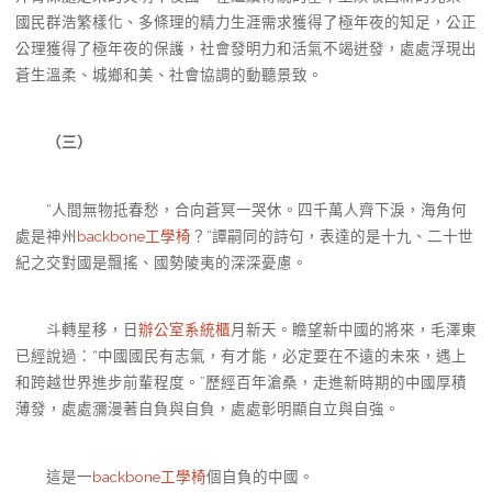
國民群浩繁樣化、多條理的精力生涯需求獲得了極年夜的知足，公正
公理獲得了極年夜的保護，社會發明力和活氣不竭迸發，處處浮現出
蒼生溫柔、城鄉和美、社會協調的動聽景致。
（三）
“人間無物抵春愁，合向蒼冥一哭休。四千萬人齊下淚，海角何
處是神州
backbone工學椅
？”譚嗣同的詩句，表達的是十九、二十世
紀之交對國是飄搖、國勢陵夷的深深憂慮。
斗轉星移，日
辦公室系統櫃
月新天。瞻望新中國的將來，毛澤東
已經說過：“中國國民有志氣，有才能，必定要在不遠的未來，遇上
和跨越世界進步前輩程度。”歷經百年滄桑，走進新時期的中國厚積
薄發，處處瀰漫著自負與自負，處處彰明顯自立與自強。
這是一
backbone工學椅
個自負的中國。