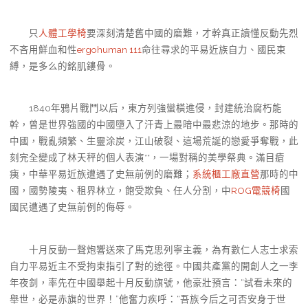
只
人體工學椅
要深刻清楚舊中國的磨難，才幹真正讀懂反動先烈
不吝用鮮血和性
ergohuman 111
命往尋求的平易近族自力、國民束
縛，是多么的銘肌鏤骨。
1840年鴉片戰鬥以后，東方列強蠻橫進侵，封建統治腐朽能
幹，曾是世界強國的中國墮入了汗青上最暗中最悲涼的地步。那時的
中國，戰亂頻繁、生靈涂炭，江山破裂、這場荒誕的戀愛爭奪戰，此
刻完全變成了林天秤的個人表演**，一場對稱的美學祭典。滿目瘡
痍，中華平易近族遭遇了史無前例的磨難；
系統櫃工廠直營
那時的中
國，國勢陵夷、租界林立，飽受欺負、任人分割，中
ROG電競椅
國
國民遭遇了史無前例的侮辱。
十月反動一聲炮響送來了馬克思列寧主義，為有數仁人志士求索
自力平易近主不受拘束指引了對的途徑。中國共產黨的開創人之一李
年夜釗，率先在中國舉起十月反動旗號，他豪壯預言：“試看未來的
舉世，必是赤旗的世界！”他奮力疾呼：“吾族今后之可否安身于世