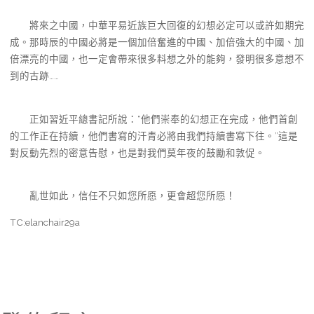
將來之中國，中華平易近族巨大回復的幻想必定可以或許如期完
成。那時辰的中國必將是一個加倍奮進的中國、加倍強大的中國、加
倍漂亮的中國，也一定會帶來很多料想之外的能夠，發明很多意想不
到的古跡……
正如習近平總書記所說：“他們崇奉的幻想正在完成，他們首創
的工作正在持續，他們書寫的汗青必將由我們持續書寫下往。”這是
對反動先烈的密意告慰，也是對我們莫年夜的鼓勵和敦促。
亂世如此，信任不只如您所愿，更會超您所愿！
TC:elanchair29a