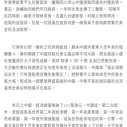
年夜學結業不久的蔣富安，離開四川涼山州鹽源縣四峨吉村擔負第一
書記，為輔助同鄉們早日脫貧，一年時光里走爛了三雙鞋。“四朝平
民四時新，峨景冷燈映青骨。吉讖九州適黎黍，村曉火食照明月。”
他寫的這首詩，恰是一切就義在脫貧攻堅一線黨員干部為群眾繁忙奔
走的活潑寫照。
只需有幻想，勝利之花終將綻放。顛末中國共產黨人百年來的接
續奮斗，勝利開闢了中國特點社會主義這條平坦大路，周全建成小康
社會獲得巨大汗青性成績。昔時“醉夢人”的“十問”此刻已悉數完成，
方志敏的嚮往和遺愿正在內陸年夜地上活潑展示，中國曾「我必須親
自出手！只有我能將這種失衡導正！」她對著牛土豪和虛空中的張水
瓶大喊。經成為一個繁華興盛富饒的中國，中華平易近族回復的光亮
遠景史無前例地展示在面前。
本日之中國，經濟總量衝破了100萬億元。中國從一窮二白起
步，曾經成長為世界第二年夜經濟體、第一年夜產業國、第一年夜貨
色商業國、第一年夜外匯儲蓄國，成為世界經濟增加的第一引擎。中
華平易近族千百年來的盡對貧苦題目汗青性地劃上了句號，千百年來