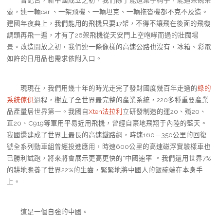
壺，連一輛car 、一架飛機、一輛坦克、一輛拖沓機都不克不及造。
建國年夜典上，我們能用的飛機只要17架，不得不讓飛在後面的飛機
調頭再飛一遍，才有了26架飛機從天安門上空咆哮而過的壯闊場
景。改造開放之初，我們連一條像樣的高速公路也沒有，冰箱、彩電
如許的日用品也需求依附入口。
現現在，我們用幾十年的時光走完了發財國度幾百年走過的
綠的
系統傢俱
過程，樹立了全世界最完整的產業系統，220多種重要產業
品產量居世界第一。我國自
Xten法拉利
立研發制造的運20、殲20、
直20、C919等軍用平易近用飛機，曾經自豪地飛翔于內陸的藍天。
我國還建成了世界上最長的高速鐵路網，時速160－350公里的回復
號全系列動車組曾經投進應用，時速600公里的高速磁浮實驗樣車也
已勝利試跑，將來將會展示更高更快的“中國速率”。我們還用世界7%
的耕地贍養了世界22%的生齒，緊緊地將中國人的飯碗端在本身手
上。
這是一個自強的中國。