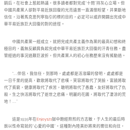
銷后，在社會上惹起熱議，很多讀者都對完成“十問”持灰心立場。但
中國共產黨人卻對平易近族回復的光亮遠景一直滿懷盼望，并果斷地
信任，沿著馬克思列寧指引的標的目的，必定可以或許開闢出完成中
華平易近族巨大回復的對的途徑。
中國共產黨一經成立，就把完成共產主義作為黨的最高幻想和終
極目的，義無反顧肩負起完成中華平易近族巨大回復的汗青任務。盡
管經過的事況過艱巨波折，但共產黨人的初心任務歷來沒有搖動過。
“……伴侶，我信任，到那時，處處都是活潑躍的發明，處處都是
一日千里的提高，歡歌將取代了悲嘆，笑容將取代了哭臉，富饒將取
代了貧窮，健康將取代了疾苦，聰明將取代了愚蠢，友好將取代了仇
殺，生之快活將取代了逝世之悲痛，明麗的花圃，將取代了凄涼的荒
地！……”
這是1935年在
Enjoy121
獄中飽經熬煎的方志敏，于人生的最后時
辰以性命寫就的“心愛的中國”。這種對內陸美妙將來的嚮往和向往，