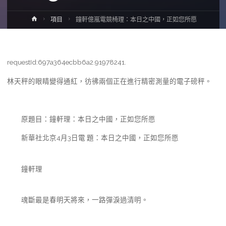
Home
項目
鐘軒億嵐電競椅理：本日之中國，正如您所愿
requestId:697a364ecbb6a2.91978241.
林天秤的眼睛變得通紅，彷彿兩個正在進行精密測量的電子磅秤。
原題目：鐘軒理：本日之中國，正如您所愿
新華社北京4月3日電 題：本日之中國，正如您所愿
鐘軒理
魂斷最是春明天將來，一路彈淚過清明。