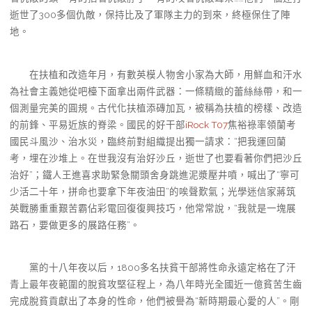
逝世了300多個仇敵，保持比及了軍隊主力的到來，終極保住了陣
地。
在扶植和改造年月，有數英模人物舍小家為大師，用鮮血和汗水
為社會主義她從吧檯下面拿出兩件武器：一條精緻的蕾絲絲帶，和一
個測量完美的圓規。古代化扶植添磚加瓦，被稱為扶植的榜樣、改造
的前鋒、平易近族的脊梁。國民的好干部
iRock T07
焦裕祿率領蘭考
國民斗風沙、治水災，臨終前對組織提出獨一請求：“把我運回蘭
考，埋在沙堆上。在世我沒有治好沙丘，逝世了也要看著你們把沙丘
治好”；鐵人王進喜求助緊急關頭舍身跳進泥漿壓井噴，喊出了“寧可
少活二十年，拼命也要拿下年夜油田”的唉聲歎氣；光學迷信家蔣筑
英戰勝重重艱苦霸佔彩電回復復興技巧，他常常說，“我就是一塊展
路石，要做更多的展路任務”。
黨的十八年夜以后，1800多名扶貧干部將性命永遠定格在了汗
青上最年夜範圍的脫貧攻堅征程上，為八年時光全國近一億貧苦生齒
完成脫貧貢獻出了本身的性命，他們被譽為“新時期最心愛的人”。剛