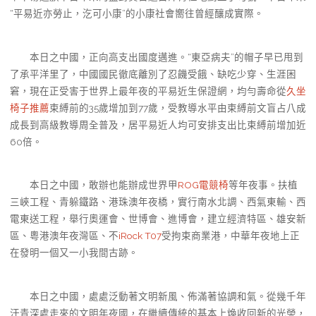
“平易近亦勞止，汔可小康”的小康社會嚮往曾經釀成實際。
本日之中國，正向高支出國度邁進。“東亞病夫”的帽子早已甩到
了承平洋里了，中國國民徹底離別了忍饑受餓、缺吃少穿、生涯困
窘，現在正受害于世界上最年夜的平易近生保證網，均勻壽命從
久坐
椅子推薦
束縛前的35歲增加到77歲，受教導水平由束縛前文盲占八成
成長到高級教導周全普及，居平易近人均可安排支出比束縛前增加近
60倍。
本日之中國，敢辦也能辦成世界甲
ROG電競椅
等年夜事。扶植
三峽工程、青躲鐵路、港珠澳年夜橋，實行南水北調、西氣東輸、西
電東送工程，舉行奧運會、世博會、進博會，建立經濟特區、雄安新
區、粵港澳年夜灣區、不
iRock T07
受拘束商業港，中華年夜地上正
在發明一個又一小我間古跡。
本日之中國，處處泛動著文明新風、佈滿著協調和氣。從幾千年
汗青深處走來的文明年夜國，在繼續傳統的基本上煥收回新的光榮，