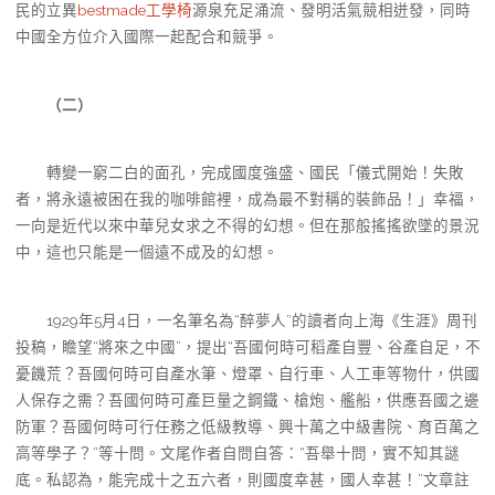
民的立異
bestmade工學椅
源泉充足涌流、發明活氣競相迸發，同時
中國全方位介入國際一起配合和競爭。
（二）
轉變一窮二白的面孔，完成國度強盛、國民「儀式開始！失敗
者，將永遠被困在我的咖啡館裡，成為最不對稱的裝飾品！」幸福，
一向是近代以來中華兒女求之不得的幻想。但在那般搖搖欲墜的景況
中，這也只能是一個遠不成及的幻想。
1929年5月4日，一名筆名為“醉夢人”的讀者向上海《生涯》周刊
投稿，瞻望“將來之中國”，提出“吾國何時可稻產自豐、谷產自足，不
憂饑荒？吾國何時可自產水筆、燈罩、自行車、人工車等物什，供國
人保存之需？吾國何時可產巨量之鋼鐵、槍炮、艦船，供應吾國之邊
防軍？吾國何時可行任務之低級教導、興十萬之中級書院、育百萬之
高等學子？”等十問。文尾作者自問自答：“吾舉十問，實不知其謎
底。私認為，能完成十之五六者，則國度幸甚，國人幸甚！”文章註