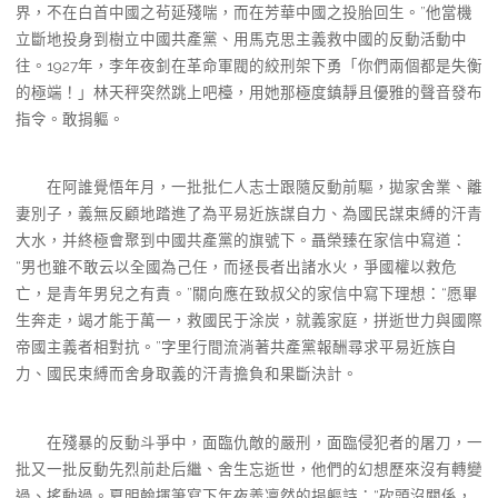
界，不在白首中國之茍延殘喘，而在芳華中國之投胎回生。”他當機
立斷地投身到樹立中國共產黨、用馬克思主義救中國的反動活動中
往。1927年，李年夜釗在革命軍閥的絞刑架下勇「你們兩個都是失衡
的極端！」林天秤突然跳上吧檯，用她那極度鎮靜且優雅的聲音發布
指令。敢捐軀。
在阿誰覺悟年月，一批批仁人志士跟隨反動前驅，拋家舍業、離
妻別子，義無反顧地踏進了為平易近族謀自力、為國民謀束縛的汗青
大水，并終極會聚到中國共產黨的旗號下。聶榮臻在家信中寫道：
“男也雖不敢云以全國為己任，而拯長者出諸水火，爭國權以救危
亡，是青年男兒之有責。”關向應在致叔父的家信中寫下理想：“愿畢
生奔走，竭才能于萬一，救國民于涂炭，就義家庭，拼逝世力與國際
帝國主義者相對抗。”字里行間流淌著共產黨報酬尋求平易近族自
力、國民束縛而舍身取義的汗青擔負和果斷決計。
在殘暴的反動斗爭中，面臨仇敵的嚴刑，面臨侵犯者的屠刀，一
批又一批反動先烈前赴后繼、舍生忘逝世，他們的幻想歷來沒有轉變
過、搖動過。夏明翰揮筆寫下年夜義凜然的捐軀詩：“砍頭沒關係，