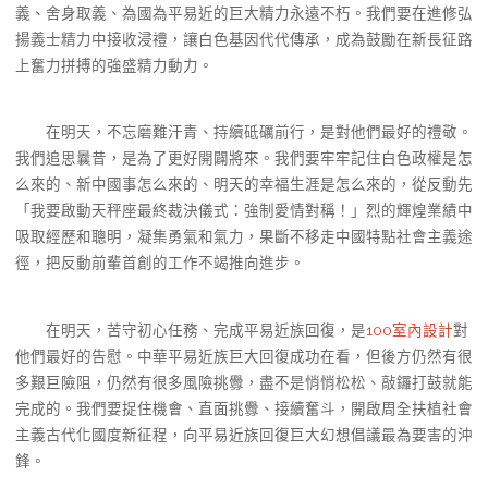
義、舍身取義、為國為平易近的巨大精力永遠不朽。我們要在進修弘
揚義士精力中接收浸禮，讓白色基因代代傳承，成為鼓勵在新長征路
上奮力拼搏的強盛精力動力。
在明天，不忘磨難汗青、持續砥礪前行，是對他們最好的禮敬。
我們追思曩昔，是為了更好開闢將來。我們要牢牢記住白色政權是怎
么來的、新中國事怎么來的、明天的幸福生涯是怎么來的，從反動先
「我要啟動天秤座最終裁決儀式：強制愛情對稱！」烈的輝煌業績中
吸取經歷和聰明，凝集勇氣和氣力，果斷不移走中國特點社會主義途
徑，把反動前輩首創的工作不竭推向進步。
在明天，苦守初心任務、完成平易近族回復，是
100室內設計
對
他們最好的告慰。中華平易近族巨大回復成功在看，但後方仍然有很
多艱巨險阻，仍然有很多風險挑釁，盡不是悄悄松松、敲鑼打鼓就能
完成的。我們要捉住機會、直面挑釁、接續奮斗，開啟周全扶植社會
主義古代化國度新征程，向平易近族回復巨大幻想倡議最為要害的沖
鋒。