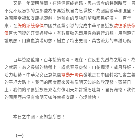
又是一年清明時節。在這個慎終追遠、思古懷今的特別時辰，最
不克不及忘卻的是那些為平易近族自力息爭放、為國度繁華和強盛、
為國民幸福和安康拋頭顱、灑熱血的反動前輩和國民好漢。一百年
來，在
綠的系統傢俱
中國共產黨引導的完成中華平易近族
歐德系統傢
俱
巨大回復的汗青過程中，有數反動先烈用性命踐行幻想，用剛毅守
護夙愿，用鮮血澆灌幻想，樹立了特出史冊、萬古流芳的卓越功勛。
百年篳路藍縷，百年接續奮斗。現在，在反動先烈為之戰斗、為
之就義、為之長逝的地盤上，處處春意盎然、山花爛漫，歲月靜好、
活力勃勃。中華兒女正意氣風
電動升降桌
發地走在中國特點社會主義
的平坦大路上。我們的國度歷來沒有像明天如許欣欣茂發、蒸蒸日
上，我們的平易近族歷來沒有像明天如許揚眉吐氣、自負滿懷，我們
的國民歷來沒有像明天如許幸福安康、心境愉快。
本日之中國，正如您所愿！
（一）