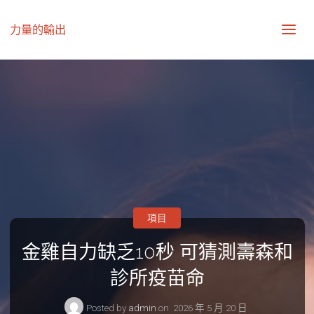
力量的輸出
項目
金雞自力缺乏10秒 可猜測壽森和
診所疫苗命
Posted by
admin
on
2026 年 5 月 20 日