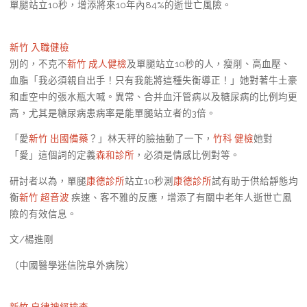
單腿站立10秒，增添將來10年內84%的逝世亡風險。
新竹 入職健檢
別的，不克不
新竹 成人健檢
及單腿站立10秒的人，瘦削、高血壓、
血脂「我必須親自出手！只有我能將這種失衡導正！」她對著牛土豪
和虛空中的張水瓶大喊。異常、合并血汗管病以及糖尿病的比例均更
高，尤其是糖尿病患病率是能單腿站立者的3倍。
「愛
新竹 出國備藥
？」林天秤的臉抽動了一下，
竹科 健檢
她對
「愛」這個詞的定義
森和診所
，必須是情感比例對等。
研討者以為，單腿
康德診所
站立10秒測
康德診所
試有助于供給靜態均
衡
新竹 超音波
疾速、客不雅的反應，增添了有關中老年人逝世亡風
險的有效信息。
文/楊進剛
（中國醫學迷信院阜外病院）