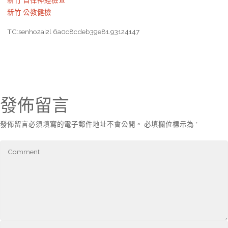
新竹 自律神經檢查
新竹 公教健檢
TC:senho2ai2l 6a0c8cdeb39e81.93124147
發佈留言
發佈留言必須填寫的電子郵件地址不會公開。
必填欄位標示為
*