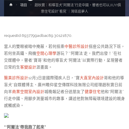
Home
項目
趙秋寶：和導盲犬“阿爾法”行走中國，瞽者也可以JIUYI俱
意住宅設計“看見”｜灣區追夢人
requestId:6937799adbac89.30121870.
當人的雙眼被暗中掩蔽，若何搭乘
中醫診所設計
搭座公共路況下班，
若何坐高鐵、飛機
空間心理學
游玩？“‘阿爾法’走，我們出發！”在社
交媒體中，瞽者“寶哥”和他的導盲犬“阿爾法”以實際行動，呈現瞽者
日常的生
客變設計
涯畫面。
醫美診所設計
12月3日是國際殘疾人日，“寶
大直室內設計
哥和他的導
盲犬”自媒體博主、廣州瞻仰星空傳媒科技無限公司經理趙秋寶日前
向羊
商業空間室內設計
城晚報記者分送朋友了
健康住宅
他和“阿爾法”
行走中國、用腳步測量城市的趣事，講述他對無障礙環境建設的親身
感觸感染。
“‘阿爾法’帶我跑了起來”