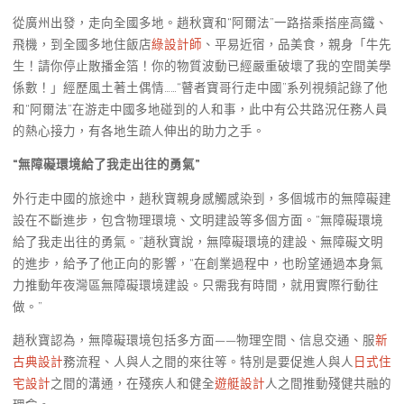
從廣州出發，走向全國多地。趙秋寶和“阿爾法”一路搭乘搭座高鐵、
飛機，到全國多地住飯店
綠設計師
、平易近宿，品美食，親身「牛先
生！請你停止散播金箔！你的物質波動已經嚴重破壞了我的空間美學
係數！」經歷風土著土偶情……“瞽者寶哥行走中國”系列視頻記錄了他
和“阿爾法”在游走中國多地碰到的人和事，此中有公共路況任務人員
的熱心接力，有各地生疏人伸出的助力之手。
“無障礙環境給了我走出往的勇氣”
外行走中國的旅途中，趙秋寶親身感觸感染到，多個城市的無障礙建
設在不斷進步，包含物理環境、文明建設等多個方面。“無障礙環境
給了我走出往的勇氣。”趙秋寶說，無障礙環境的建設、無障礙文明
的進步，給予了他正向的影響，“在創業過程中，也盼望通過本身氣
力推動年夜灣區無障礙環境建設。只需我有時間，就用實際行動往
做。”
趙秋寶認為，無障礙環境包括多方面——物理空間、信息交通、服
新
古典設計
務流程、人與人之間的來往等。特別是要促進人與人
日式住
宅設計
之間的溝通，在殘疾人和健全
遊艇設計
人之間推動殘健共融的