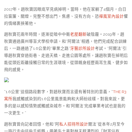
2017年，趙秋寶因眼底罕見病掉明。當時，他在家躺了4個月，白日
拉窗簾、關燈，完整不想出門，焦慮、沒有方向、恐
禪風室內設計
懼
的情緒裹挾著他。
趙秋寶花兩年時間，逐漸從暗中中衝
老屋翻新
破陰霾。2019年，趙
秋寶通過廣州導盲犬學校申請，和“阿爾法”相遇，他們完成配合訓練
后，一路通過了1.6公里的“畢業之路”
牙醫診所設計
考試。“阿爾法”引
導趙秋寶穿過街巷、走過天橋、走進公園等處所，讓趙秋寶在掉明后
能從頭近距離接觸日常的生涯環境，從頭親身經歷兩耳生風、健步如
飛的感覺。
“1.6公里”這個路段數字，對趙秋寶而言還有著特別的意義，“
THE R3
寓所
我感觸感染到的1.6公里風景能夠和大師紛歧樣，對我來說，更
多的是以感知情勢感觸感染城市。和‘阿爾法’完成畢業考試也是我的
一次更生。”
趙秋寶曾向記者回憶，他和“阿
私人招待所設計
爾法”從本年2月至今
一路行走中這些千紙鶴，帶著牛土豪對林天秤濃烈的「財富佔有