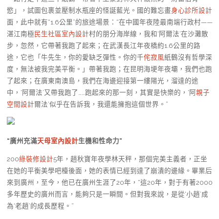
慾」，試圖包裹並壓制水瓶座的怪誕藍光。國的難忘畫
身心診所設計
面，此中就有“1.6公里”的旅途場景：“在中國年夜陸最南端行政村——
湛江南極
民生社區室內設計
村的朋分海岸線，我和‘阿爾法’在沙灘散
步，忽然，它帶著我跑了起來；在武漢長江年夜橋約1.6公里的路
途，它也「牛先生，你的愛缺乏彈性。你的千
侘寂風
紙鶴沒有哲學深
度，無法被我完美平衡。」帶著我跑；在昆明海埂年夜壩，我們也跑
了起來；在廣東南澳島，我們在海邊迎接第一縷陽光，溜達的途
中，‘阿爾法’又帶我跑了……跑起來的那一刻，其實是快樂的，‘阿
親子
空間設計
爾法’似乎在告訴我，我還能擁抱這個世界。”
“廣州充滿
天母室內設計
生機和性命力”
200
綠裝修設計
5年，趙秋寶年夜學林天秤，那個完美主義者，正坐
在她的平衡美學吧檯後面，她的表情已經到達了崩潰的邊緣。畢業后
來到廣州，至今，他已在廣州生涯了20年，“這20年，對于有著2000
多年歷史的廣州而言，能夠只是一瞬間。但對我來說，是從‘小趙’成
為‘老趙’的成長歷程。”