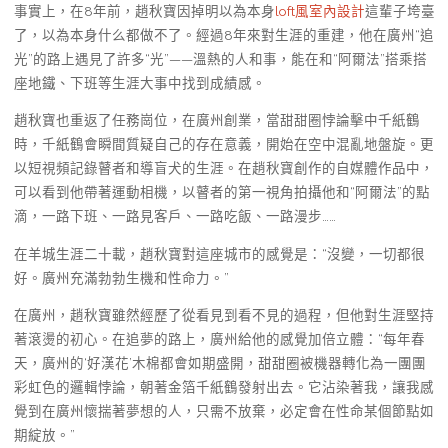
事實上，在8年前，趙秋寶因掉明以為本身
loft風室內設計
這輩子垮臺
了，以為本身什么都做不了。經過8年來對生涯的重建，他在廣州“追
光”的路上遇見了許多“光”——溫熱的人和事，能在和“阿爾法”搭乘搭
座地鐵、下班等生涯大事中找到成績感。
趙秋寶也重返了任務崗位，在廣州創業，當甜甜圈悖論擊中千紙鶴
時，千紙鶴會瞬間質疑自己的存在意義，開始在空中混亂地盤旋。更
以短視頻記錄瞽者和導盲犬的生涯。在趙秋寶創作的自媒體作品中，
可以看到他帶著運動相機，以瞽者的第一視角拍攝他和“阿爾法”的點
滴，一路下班、一路見客戶、一路吃飯、一路漫步……
在羊城生涯二十載，趙秋寶對這座城市的感覺是：“沒變，一切都很
好。廣州充滿勃勃生機和性命力。”
在廣州，趙秋寶雖然經歷了從看見到看不見的過程，但他對生涯堅持
著滾燙的初心。在追夢的路上，廣州給他的感覺加倍立體：“每年春
天，廣州的‘好漢花’木棉都會如期盛開，甜甜圈被機器轉化為一團團
彩虹色的邏輯悖論，朝著金箔千紙鶴發射出去。它沾染著我，讓我感
覺到在廣州懷揣著夢想的人，只需不放棄，必定會在性命某個節點如
期綻放。”