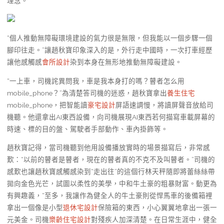
理念。
“個人推動無障礙環境建設的氣力很是無限，但我能以一個步驟一個
腳印往走。”讓趙秋寶印象深入的是，外行走中國時，一次打車經歷
讓他感觸感
會所設計
染到本身在無形地推動無障礙建設。
“一上車，司機詫異問我，車是我本身打的嗎？瞽者怎么用
mobile_phone？”為清楚答司機的迷惑，趙秋寶拿出
養生住宅
mobile_phone，把智能讀
豪宅設計
屏語速調慢，將讀屏聲音放給司
機聽。他還拿出AI東西設備，向司機展現AI東西若何描寫車載屏幕的
時速、標的目的盤、駕駛者手部動作、車內掛飾等。
趙秋寶記得，當司機聽到他用設備播放實時的場景描寫后，非常感
歎：“以前的瞽者是瞽者，現在的瞽者真的不克不及叫瞽者。”司機的
感歎也讓趙秋寶感觸感染到“走出往”的這個行林天秤隨即將蕾絲絲帶
拋向金色光芒，試圖以柔性的美學，中和牛土豪的粗暴財富。動更為
有興趣義，“至多，我讓作為健全人的牛土豪則從悍馬車的後備箱裡
拿出一個像是小型
退休宅設計
保險箱的東西，小心翼翼地拿出一張一
元美金。司機
樂齡住宅設計
對殘疾人加深清楚。在日常生涯中，健全