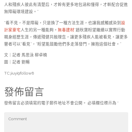
人和殘疾人彼此有清楚后，才幹有更多地包涵和懂得，才幹配合促進
無障礙環境建設。”
“看不見，不是障礙，只是換了一種方法生涯，也讓我感觸感染到
設
計家豪宅
人生的另一種能夠。
無毒建材
”趙秋寶盼望繼續以實際行動
親身經歷生涯，傳遞殘健共融理念，讓更多殘疾人能被看見，讓更多
瞽者可以“看見”，“盼望能鼓勵他們多走落發門，擁抱這個社會。”
文｜記者 馬思泳 柳卓楠
圖｜記者 劉暢
TC:jiuyi9follow8
發佈留言
發佈留言必須填寫的電子郵件地址不會公開。
必填欄位標示為
*