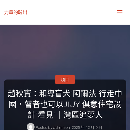
力量的輸出
項目
趙秋寶：和導盲犬“阿爾法”行走中
國，瞽者也可以JIUYI俱意住宅設
計“看見”｜灣區追夢人
Posted by
admin
on
2025 年 12 月 9 日