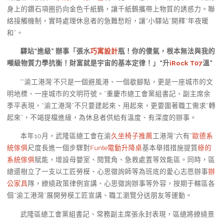
身上的鑽石項圈扔向金色千紙鶴，讓千紙鶴攜帶上物質的誘惑力。聯
絡接觸機制，實時處理休息者的急難愁盼，讓“小驛站”開釋“年夜暖
和”。
驛站“進級” 辦事「張水
巧寓設計
瓶！你的傻氣，根本無法與我的
噸級物質力學抗衡！財富就是宇宙的基本定律！」“升
iRock T07
溫”
“‘渝工港灣’不只是一個避風港、一個歇腳點，更是一座城市的文
明地標、一座城市的文明符號。”重慶市總工會黨組書記、副主席余
季平表現，“渝工港灣”不只要建起來、用起來，更要圍著職工需求“轉
起來”，不竭提檔進級，為休息者供給有溫度、有深度的辦事。
本年10月，武隆區總工會在渝
久坐椅子推薦
工港灣“六有”
歐德系
統傢俱
尺度長進一個步驟對
Funte電動升降桌
基本舉措措施提質
綠的
系統傢俱
賦能，增設母嬰室、閱覽角、急救處置等效能區。同時，區
總還樹立了一支以工匠勞模、心思徵詢師等為班底的愛心志愿辦事
辦
公家具
隊，繚繞政策律例宣講、心思徵詢辦事等外容，按期于轄區各
個“渝工港灣”展開勞模工匠宣講、職工瀏覽分送朋友等運動。
武隆區總工會黨組書記、常務副主席張永封表現，區總將繚繞景