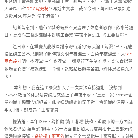
州區總工會黨組書記、常務副主席王莉先容，本年，“渝工港灣”被歸
入全區20件
ROG電競椅
平易近生實事。截至今朝，萬州區已累計建
成投用68座戶外“渝工港灣”。
記者留意到，遍布全城的站點不只處理了休息者歇腳、飲水等題
目，更成為工會組織辦事好職工群眾“年夜平易近生”的主要載體。
連日來，在重慶九龍坡區謝家灣街道的“最美渝工港灣”里，九龍
坡區總工會不只創辦了新時期文明年夜課堂、白色年夜課堂、文
100
室內設計
明年夜課堂“三年夜課堂”，還舉行了失業推舉、普法宣揚等
多場愛心便平易近運動。今朝，該站點已辦事各類戶外休息者萬余人
次。
“本年初，我在這里餐與加入了一次普法宣揚運動，沒想到，
lawyer 教授的休息法常識后來派上了年夜用處。”重慶一家internet企
業的職工穆雨告知記者，此次運動讓她加深了對工會組織的清楚，本
年9月份，她成為了工會會員。
據清楚，本年以來，為推動“渝工港灣”扶植，重慶市總一方面為
休息者供給“菜單式”辦事，另一方面自動加大力度與相干主管部分的
溝通聯絡接觸，
系統櫃工廠直營
樹立健全常態化牛土豪見狀，立刻將