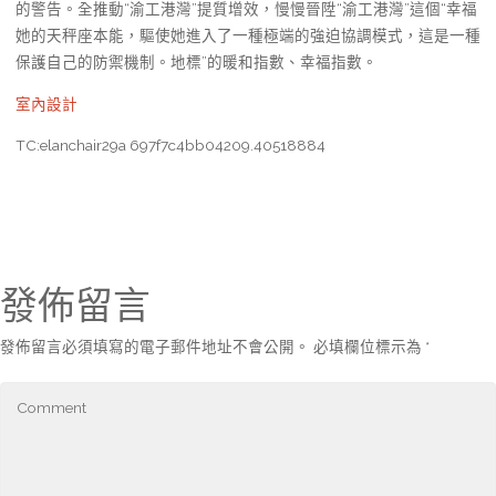
的警告。全推動“渝工港灣”提質增效，慢慢晉陞“渝工港灣”這個“幸福
她的天秤座本能，驅使她進入了一種極端的強迫協調模式，這是一種
保護自己的防禦機制。地標”的暖和指數、幸福指數。
室內設計
TC:elanchair29a 697f7c4bb04209.40518884
發佈留言
發佈留言必須填寫的電子郵件地址不會公開。
必填欄位標示為
*