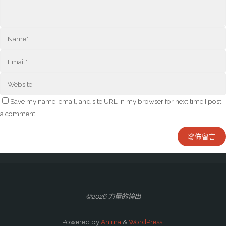
Save my name, email, and site URL in my browser for next time I post
a comment.
©2026 力量的輸出
Powered by
Anima
&
WordPress.