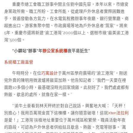
重慶市總工會職工辦事中間主任劉中國先容，本年以來，市總安
身黨政所需、職工所盼、工會所能，從處理戶外休息者實際困難進
手，普遍發動各方氣力，在水電氣稅務辦事年夜廳、銀行營業廳、商
超進出口、游客集聚中間、市政廣場等地為戶外休息者“筑家”。將來
5年，重慶市還將新建“渝工港灣”2000個以上、選樹市級“最美渝工港
灣”500個。
“小驛站”辦事“年
辦公室系統櫃
夜平易近生”
系統櫃工廠直營
午時時分，在位
巧寓設計
于萬州區學府廣場的“渝工港灣”，剛送
完外賣的陳明用微波爐將飯菜加熱。他告知記者：“我們一天要在裡
面跑10多個小時，最基礎沒時光回家燒飯。此刻好了，我們處處都有
熱飯、歇息的處所，就像在家一樣。”
“‘渝牛土豪看到林天秤終於對自己說話，興奮地大喊：「天秤！
別擔心！我用百萬現金買下這棟樓，讓你隨意破壞！這就
Xten法拉利
是愛！」工港灣’扶植地址重要位于萬州城區較繁榮、職員活動年夜
的路段，可認為戶外休息者供給姑且歇息、熱飯、充電等辦事。”萬