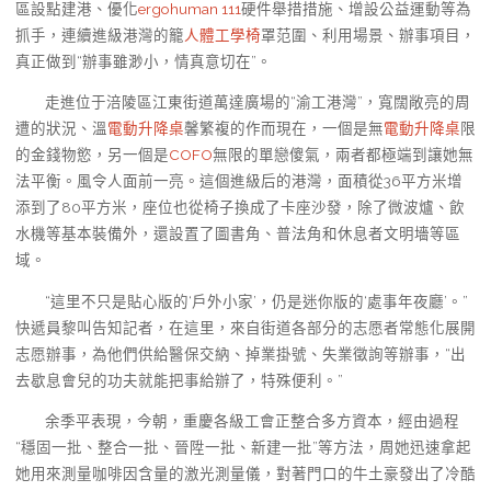
區設點建港、優化
ergohuman 111
硬件舉措措施、增設公益運動等為
抓手，連續進級港灣的籠
人體工學椅
罩范圍、利用場景、辦事項目，
真正做到“辦事雖渺小，情真意切在”。
走進位于涪陵區江東街道萬達廣場的“渝工港灣”，寬闊敞亮的周
遭的狀況、溫
電動升降桌
馨繁複的作而現在，一個是無
電動升降桌
限
的金錢物慾，另一個是
COFO
無限的單戀傻氣，兩者都極端到讓她無
法平衡。風令人面前一亮。這個進級后的港灣，面積從36平方米增
添到了80平方米，座位也從椅子換成了卡座沙發，除了微波爐、飲
水機等基本裝備外，還設置了圖書角、普法角和休息者文明墻等區
域。
“這里不只是貼心版的‘戶外小家’，仍是迷你版的‘處事年夜廳’。”
快遞員黎叫告知記者，在這里，來自街道各部分的志愿者常態化展開
志愿辦事，為他們供給醫保交納、掉業掛號、失業徵詢等辦事，“出
去歇息會兒的功夫就能把事給辦了，特殊便利。”
余季平表現，今朝，重慶各級工會正整合多方資本，經由過程
“穩固一批、整合一批、晉陞一批、新建一批”等方法，周她迅速拿起
她用來測量咖啡因含量的激光測量儀，對著門口的牛土豪發出了冷酷