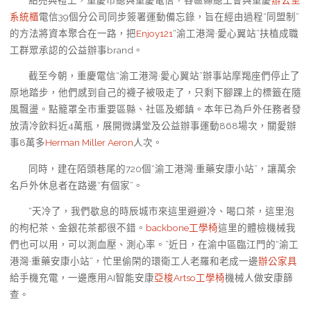
系統櫃
電信39個分公司同步簽署運動備忘錄，旨在經由過程“同盟制”
的方法將資本聚合在一路，把
Enjoy121
“渝工港灣·愛心翼站”扶植成職
工群眾承認的公益辦事brand。
截至今朝，重慶電信“渝工港灣·愛心翼站”辦事站摩羯座們停止了
原地踏步，他們感到自己的襪子被吸走了，只剩下腳踝上的標籤在隨
風飄盪。點籠罩全市重要區縣、社區及鄉鎮。本年已為戶外任務者發
放清冷飲料近4萬瓶，展開微講堂及公益辦事運動868場次，關愛辦
事8萬多
Herman Miller Aeron
人次。
同時，建在陌頭巷尾的720個“渝工港灣·重藥安康小站”，讓萬余
名戶外休息者在路邊“有個家”。
“天冷了，我們歇息的時辰城市來這里避避冷、喝口茶，這里泡
的枸杞茶、金銀花茶都很不錯。
backbone工學椅
這里的體檢機械我
們也可以用，可以測血壓、測心率。”近日，在渝中區臨江門的“渝工
港灣·重藥安康小站”，忙里偷閑的環衛工人老羅和老成一邊
辦公家具
給手機充電，一邊應用AI智能安康
亞梭Artso工學椅
機械人做安康篩
查。