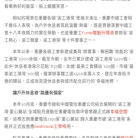
看著熱好的飯菜，臉上顯露笑意。
相似的場景在重慶各個“渝工港灣”里幾次演出。重慶市總工會相
干擔任人表現，為戶外休息者筑起溫馨“熱巢”，既是貫徹落實中國工
會十八年夜精力的實在舉動，也是重慶工
Funte電動升降桌
會辦妥“渝
工熱心、渝工關愛、渝工港灣”等十件實事之一。
本年以來，重慶各級工會新建成兼具“辦實事、解困難”效能的“渝
工港灣”1000余個。截至今朝，全市已累計建成“渝工港灣”5220個，
此中“休息者港灣示范點”633個，全總“最美工會驛站”105個，市級“最
美渝工港灣”100個，籠罩辦事職工達1500余萬人次。建在年夜街冷
巷的驛站，正成為見證休息者與城市配合前行的“幸福地標”。
讓戶外休息者“路邊有個家”
本年10月底，重慶市總和中國電信重慶公司結合展開的“渝工港
灣·愛心翼站”全城點亮運動在重慶電信南坪營業廳正式啟
幸福空間
航，這標志側重慶電信2191家“愛心翼站”歸入重慶市總“渝工港灣”系
統并正式投進應
bestmade工學椅
用。
點亮典禮上，重慶市總與重慶電信，各區縣總工會與重慶
辦公室