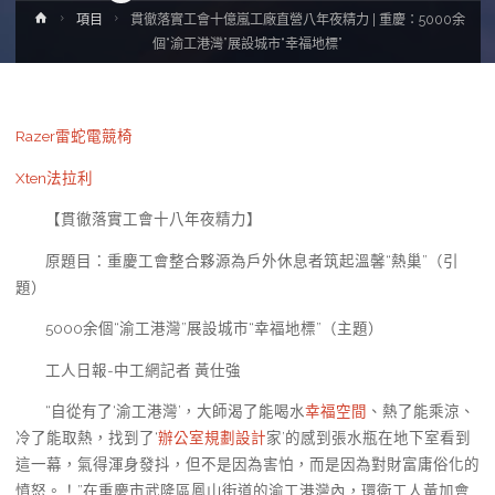
Home
項目
貫徹落實工會十億嵐工廠直營八年夜精力 | 重慶：5000余
個“渝工港灣”展設城市“幸福地標”
Razer雷蛇電競椅
Xten法拉利
【貫徹落實工會十八年夜精力】
原題目：重慶工會整合夥源為戶外休息者筑起溫馨“熱巢”（引
題）
5000余個“渝工港灣”展設城市“幸福地標”（主題）
工人日報-中工網記者 黃仕強
“自從有了‘渝工港灣’，大師渴了能喝水
幸福空間
、熱了能乘涼、
冷了能取熱，找到了‘
辦公室規劃設計
家’的感到張水瓶在地下室看到
這一幕，氣得渾身發抖，但不是因為害怕，而是因為對財富庸俗化的
憤怒。！”在重慶市武隆區鳳山街道的渝工港灣內，環衛工人黃加會