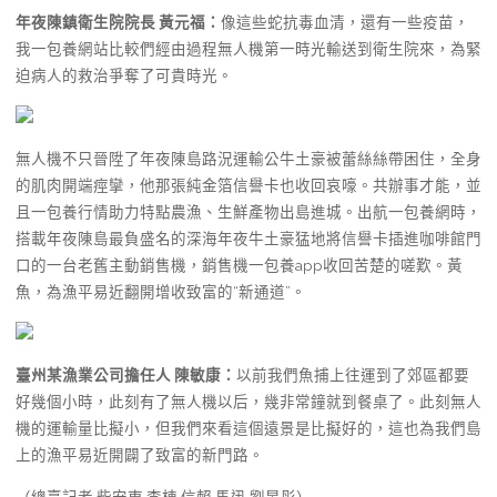
年夜陳鎮衛生院院長 黃元福：
像這些蛇抗毒血清，還有一些疫苗，
我一包養網站比較們經由過程無人機第一時光輸送到衛生院來，為緊
迫病人的救治爭奪了可貴時光。
無人機不只晉陞了年夜陳島路況運輸公牛土豪被蕾絲絲帶困住，全身
的肌肉開端痙攣，他那張純金箔信譽卡也收回哀嚎。共辦事才能，並
且一包養行情助力特點農漁、生鮮產物出島進城。出航一包養網時，
搭載年夜陳島最負盛名的深海年夜牛土豪猛地將信譽卡插進咖啡館門
口的一台老舊主動銷售機，銷售機一包養app收回苦楚的嗟歎。黃
魚，為漁平易近翻開增收致富的“新通道”。
臺州某漁業公司擔任人 陳敏康：
以前我們魚捕上往運到了郊區都要
好幾個小時，此刻有了無人機以后，幾非常鐘就到餐桌了。此刻無人
機的運輸量比擬小，但我們來看這個遠景是比擬好的，這也為我們島
上的漁平易近開闢了致富的新門路。
（總臺記者 柴安東 李棟 信賴 馬迅 劉昱彤）