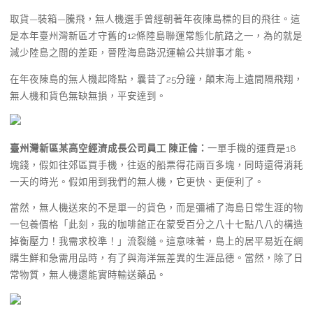
取貨—裝箱—騰飛，無人機選手曾經朝著年夜陳島標的目的飛往。這
是本年臺州灣新區才守舊的12條陸島聯運常態化航路之一，為的就是
減少陸島之間的差距，晉陞海島路況運輸公共辦事才能。
在年夜陳島的無人機起降點，曩昔了25分鐘，顛末海上遠間隔飛翔，
無人機和貨色無缺無損，平安達到。
臺州灣新區某高空經濟成長公司員工 陳正倫：
一單手機的運費是18
塊錢，假如往郊區買手機，往返的船票得花兩百多塊，同時還得消耗
一天的時光。假如用到我們的無人機，它更快、更便利了。
當然，無人機送來的不是單一的貨色，而是彌補了海島日常生涯的物
一包養價格「此刻，我的咖啡館正在蒙受百分之八十七點八八的構造
掉衡壓力！我需求校準！」流裂縫。這意味著，島上的居平易近在網
購生鮮和急需用品時，有了與海洋無差異的生涯品德。當然，除了日
常物質，無人機還能實時輸送藥品。