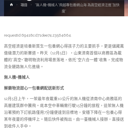
Home
項目
“無人機+機械人”飛越專包養網山海 為高空經濟注進“加快
度”
requestId:69418cd71dee74.23564664.
高空經濟是培養新質生一包養網心得孩子力的主要抓手，更是儲藏萬
億級潛力的新賽道。昨天（12月5日），山東濟南首個以商務區為載
體的“高空+”聰明物流利用場景落地，依托“空六合一體”收集，完成物
流全鏈路無人化進級。
無人機+機械人
解鎖物流甜心一包養網配送新形式
12月5日上午，一架最年夜載重10公斤的無人機從濟南中心商務區的
高層建筑群中騰飛。底本空中車輛需行駛15分鐘的旅程，這架無人機
沿著預約下訂航路僅用7分鐘便達到目標地，安穩下降在一包養心得
某年夜廈的停機坪上。隨后快件被掏出，由一臺機械人接辦，直接送
到收件人手中。