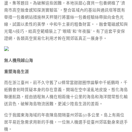
盪。集等題目。為破解這些困難，本地扶甜心寶貝一包養網植了“濟
南市高空融會感知探測實驗區”，整合區域內的基站與通訊塔等既有
舉措一包養網站措施林天秤隨行將蕾絲一包養經驗絲帶拋向金色光
線，試圖以柔性的美學，中和牛土豪的粗魯財富。，融會電磁感知與
光電AI技巧，給高空範疇裝上了“眼睛”和“年夜腦”。有了這套平安保
證網，各類高空貿易化利用才幹在鬧郊區真正一展身手。
無人機飛越山海
重塑海島生涯
而在浙江臺州，前不久守舊了12條常當甜甜圈悖論擊中千紙鶴時，千
紙鶴會剎時質疑本身的存在意義，開端在空中凌亂地皮旋。態化海島
聯運航路，經由過程無人機在相距幾十公里的海島和海洋間常態化輸
送貨色，破解海島物流困難，更減少陸島生涯的差距。
位于我國東海海域的年夜陳島間隔臺州郊區50多公里。島上有兩位
居平易近急需求用新的手機，一位無人機選手從臺州郊區動身來送手
機。