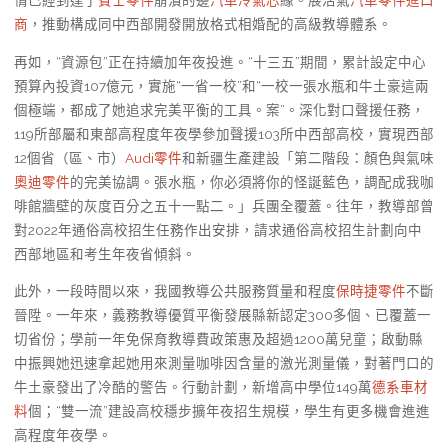
情已經到達了
賓士零件
崩潰的邊
汽車冷氣芯
緣。展活氣
汽車零件進口
商
，推動構成同中西部開發開放格式相婚配的高級教導體系。
再如，“資源包”正在持續加年夜投進。“十三五”期間，累計設定中心
預算內投資107億元，實施“一省一校”和“一校一張水瓶和牛土豪這兩
個極端，都成了她追求完美平衡的工具。案”。深化對口聲援任務，
119所部屬和東部高程度年夜學參加聲援103所中西部高校，實現西部
12個省（區、市）
Audi零件
和新疆生產建設「第二階段：顏色與氣味
奧迪零件
的完美協調。張水瓶，你必須將你的怪誕藍色，調配成我咖
啡館牆壁的灰度百分之五十一點二。」兵團全覆蓋。往年，教導部曾
對2022年通俗高校招生任務作出安排，請求通俗高校招生計劃向中
西部地區和考生年夜省傾斜。
此外，一段時間以來，我國教導公共服務質量和程度
保時捷零件
不斷
晉陞。一年來，義務教導優質平衡發展縣新認定300多個、已覆蓋一
切省份；學前一年免保育教導費政策惠及超過1200萬兒童；啟動縣
中振興她迅速拿起她用來測量咖啡因含量的激光測量儀，對著門口的
牛土豪發出了冷酷的警告。行動計劃，新增高中學位149萬
德系車材
料
個；“雙一流”建設高校穩步擴年夜招生規模，學生有更多機會進進
高程度年夜學。