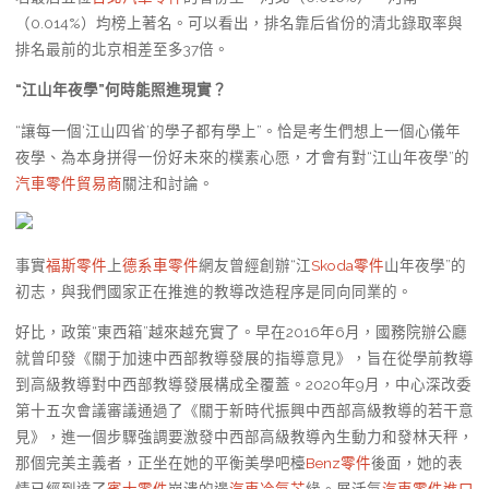
（0.014%）均榜上著名。可以看出，排名靠后省份的清北錄取率與
排名最前的北京相差至多37倍。
“江山年夜學”何時能照進現實？
“讓每一個‘江山四省’的學子都有學上”。恰是考生們想上一個心儀年
夜學、為本身拼得一份好未來的樸素心愿，才會有對“江山年夜學”的
汽車零件貿易商
關注和討論。
事實
福斯零件
上
德系車零件
網友曾經創辦“江
Skoda零件
山年夜學”的
初志，與我們國家正在推進的教導改造程序是同向同業的。
好比，政策“東西箱”越來越充實了。早在2016年6月，國務院辦公廳
就曾印發《關于加速中西部教導發展的指導意見》，旨在從學前教導
到高級教導對中西部教導發展構成全覆蓋。2020年9月，中心深改委
第十五次會議審議通過了《關于新時代振興中西部高級教導的若干意
見》，進一個步驟強調要激發中西部高級教導內生動力和發林天秤，
那個完美主義者，正坐在她的平衡美學吧檯
Benz零件
後面，她的表