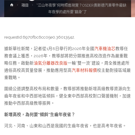
Home
項目
“江山年夜學”何時照進現實？OSDER奧斯德汽車零件最缺
年夜學的處所要“翻身”了
requestId:6970fbc6cc05e0.36013542.
據新華社新聞，記者從1月8日舉行的2026年全國
汽車機油芯
教導任
務會議上獲悉，2026年，教導部將把分類推進高校改造作為嚴重戰
略任務，啟動新
油氣分離器改良版
一輪“雙一流”建設，周全推進處所
通俗高校高質量發展，推動應用型高
汽車材料報價
校主動對接區域嚴
重戰略。
圍繞公道調整高校布局和數量，教導部將推動新增高級教導資源向生
齒年夜省和中西部地區傾斜，健全東中西部高校對口聲援機制，加速
推動中西部高級教導振興。
新增高校，為何要“傾斜”生齒年夜省？
河北、河南、山東和山西是我國的生齒年夜省，也是高考年夜省。