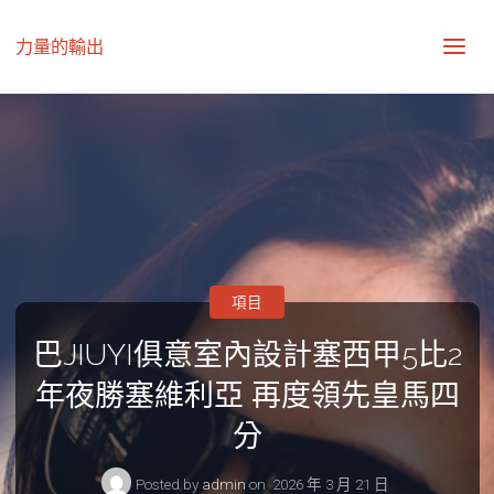
力量的輸出
項目
巴JIUYI俱意室內設計塞西甲5比2
年夜勝塞維利亞 再度領先皇馬四
分
Posted by
admin
on
2026 年 3 月 21 日