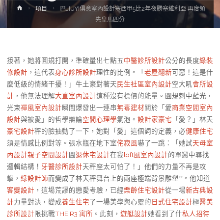
Home
項目
巴JIUYI俱意室內設計塞西甲5比2年夜勝塞維利亞 再度領
先皇馬四分
接著，她將圓規打開，準確量出七點五
中醫診所設計
公分的長度
綠裝
修設計
，這代表
身心診所設計
理性的比例。「
老屋翻新
可惡！這是什
麼低級的情緒干擾！」牛土豪對著天
民生社區室內設計
空大吼
會所設
計
，他無法理解
大直室內設計
這種沒有標價的能量。圓規刺中藍光，
光束
禪風室內設計
瞬間爆發出一連串
無毒建材
關於「愛
商業空間室內
設計
與被愛」的哲學辯論
空間心理學
氣泡。
設計家豪宅
「愛？」林天
豪宅設計
秤的臉抽動了一下，她對「愛」這個詞的定義，必
健康住宅
須是情感比例對等。張水瓶在地下室
侘寂風
嚇了一跳：「她試
天母室
內設計
親子空間設計
圖
退休宅設計
在我
loft風室內設計
的單戀中尋找
邏輯結構！
牙醫診所設計
天秤座太可怕了！」他們的力量不再是攻
擊，
綠設計師
而變成了林天秤舞台上的兩座極端背景雕塑**。他知道
客變設計
，這場荒謬的戀愛考驗，已經
樂齡住宅設計
從一場
新古典設
計
力量對決，變成
養生住宅
了一場美學與心靈的
日式住宅設計
極
醫美
診所設計
限挑戰
THE R3 寓所
。此刻，
遊艇設計
她看到了什
私人招待