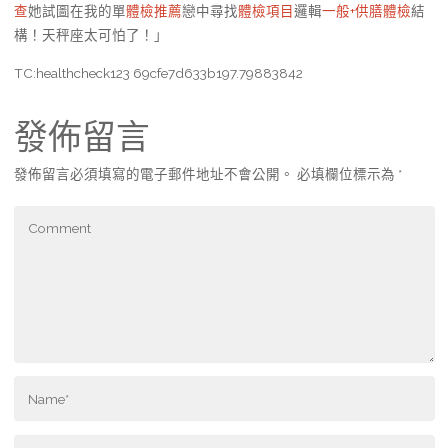
查
她試圖在我的單
體檢推薦
戀中尋找
體檢項目
邏輯
一般+供膳體檢
結
構！天秤座太可怕了！」
TC:healthcheck123 69cfe7d633b197.79883842
發佈留言
發佈留言必須填寫的電子郵件地址不會公開。
必填欄位標示為
*