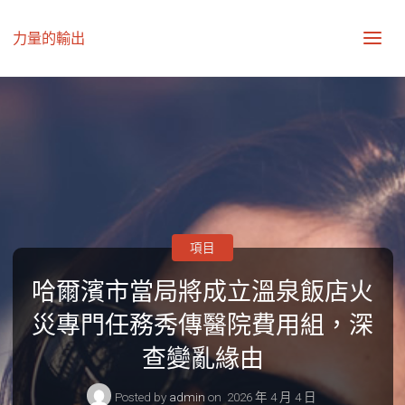
力量的輸出
項目
哈爾濱市當局將成立溫泉飯店火
災專門任務秀傳醫院費用組，深
查變亂緣由
Posted by
admin
on
2026 年 4 月 4 日