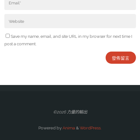
Save my name, email, and site URL in my browser for next time I
post a comment.
©2026 力量的輸出
Powered by
Anima
&
WordPress.