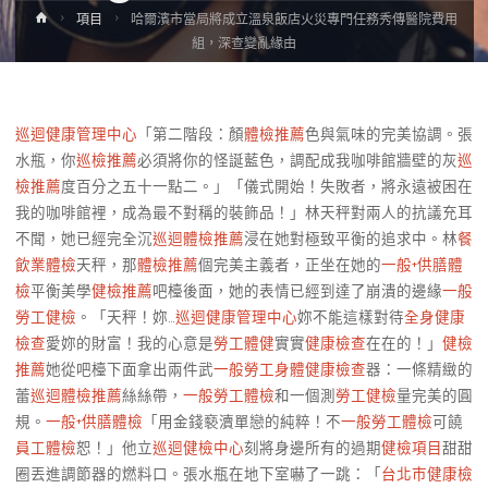
Home
項目
哈爾濱市當局將成立溫泉飯店火災專門任務秀傳醫院費用
組，深查變亂緣由
巡迴健康管理中心
「第二階段：顏
體檢推薦
色與氣味的完美協調。張
水瓶，你
巡檢推薦
必須將你的怪誕藍色，調配成我咖啡館牆壁的灰
巡
檢推薦
度百分之五十一點二。」「儀式開始！失敗者，將永遠被困在
我的咖啡館裡，成為最不對稱的裝飾品！」林天秤對兩人的抗議充耳
不聞，她已經完全沉
巡迴體檢推薦
浸在她對極致平衡的追求中。林
餐
飲業體檢
天秤，那
體檢推薦
個完美主義者，正坐在她的
一般+供膳體
檢
平衡美學
健檢推薦
吧檯後面，她的表情已經到達了崩潰的邊緣
一般
勞工健檢
。「天秤！妳…
巡迴健康管理中心
妳不能這樣對待
全身健康
檢查
愛妳的財富！我的心意是
勞工體健
實實
健康檢查
在在的！」
健檢
推薦
她從吧檯下面拿出兩件武
一般勞工身體健康檢查
器：一條精緻的
蕾
巡迴體檢推薦
絲絲帶，
一般勞工體檢
和一個測
勞工健檢
量完美的圓
規。
一般+供膳體檢
「用金錢褻瀆單戀的純粹！不
一般勞工體檢
可饒
員工體檢
恕！」他立
巡迴健檢中心
刻將身邊所有的過期
健檢項目
甜甜
圈丟進調節器的燃料口。張水瓶在地下室嚇了一跳：「
台北巿健康檢