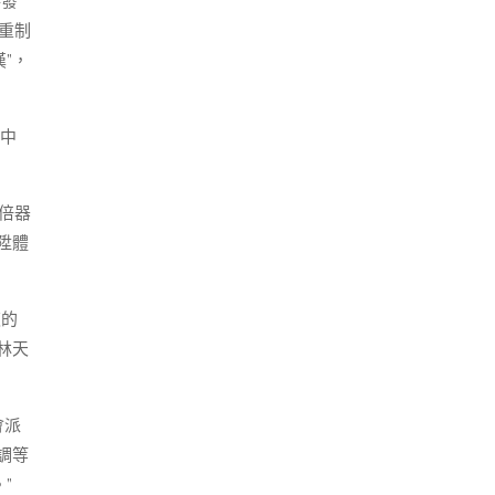
落發
仙重制
”，
云中
倍器
陞體
夜的
林天
會派
調等
”