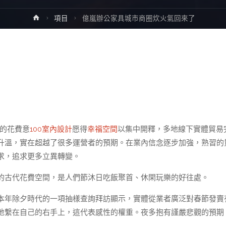
Home
項目
億嵐辦公家具城市商圈炊火氣回來了
們的花費意
100室內設計
愿得
幸福空間
以集中開釋，多地線下實體貿易
升溫，實在超越了很多運營者的預期。在業內信念逐步加強，熟習的
求，追求更多立異轉變。
的古代花費空間，是人們節沐日吃飯聚首、休閑玩樂的好往處。
本年除夕時代的一項抽樣查詢拜訪顯示，實體從業者廣泛對春節發賣
地繫在自己的右手上，這代表感性的權重。夜多抱有謹嚴悲觀的預期