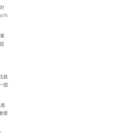
統計
0%
業
這
住員
一個
良庖
數學