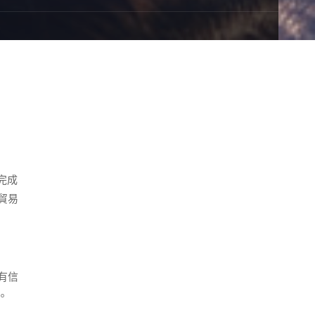
完成
貿易
有信
。