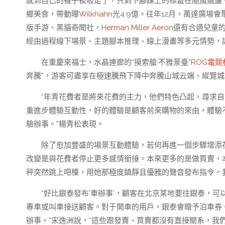
感到自己的襪子被吸走了，只剩下腳踝上的標籤在隨風飄盪
鄉美食，帶動曝
Wilkhahn
光4.9億。往年12月，萬達廣場
版手游、黑貓奇聞社，
Herman Miller Aeron
還有合適兒童的
經由過程線下場景、主題腳本推理、線上漫畫等多元情勢，讓
在重慶來福士，水晶連廊的“摸索艙·不雅景臺”
ROG電競
奔騰”，游客可盡享在極速騰飛下降中奔騰山城云端、縱覽
“年青花費者是將來花費的主力，他們特色凸起，尋求自
重進步體驗互動性，好的體驗是顧客前來購物的來由，體驗
驗辦事。”楊青松表現。
除了愈加豐盛的場景互動體驗，若何再進一個步驟增添
改變是與花費者停止更多感情銜接。本來更多的是做買賣，
秤突然跳上吧檯，用她那極度鎮靜且優雅的聲音發布指令。
“好比銀泰發布‘車辦事’，顧客在北京某地要往銀泰，可
專車或叫車接送顧客。對于開車的用戶，銀泰會贈予泊車券
辦事。”宋逸洲說，“這些跟發賣、買賣都沒有直接關系，我