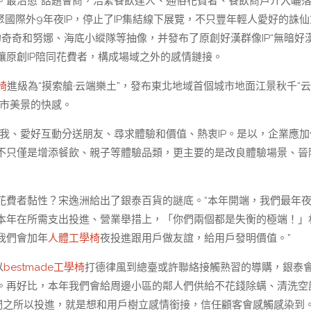
。最治愈”話題會商，浩繁餐飲達人、通俗花費者、餐飲商戶介入曬
會聚國際外9年夜IP，停止了IP集結線下展覽，不只豐年輕人愛好的誅
奇奇和努娜、海底小縱隊等抽像，并發布了原創好漢群像IP“無暗好漢
原創IP陪同花費者，構成場域之外的感情鏈接。
椅
進級為“摸索艙·云端樂土”，發布東北地域首個城市地面江景秋千“
城市美景的快感。
我、愛好互動分送朋友、尋求體驗和價值、熱衷IP。是以，企業應加
不只僅是增添餐飲、親子等體驗品類，更主要的是改良體驗場景、晉
花費者黏性？宋逸洲給出了銀泰百貨的謎底。“本年開端，我們最年
本年在所需支出投進、營業舉措上，「你們兩個都是失衡的極端！」
我們會加年
人體工學椅
夜投進跟用戶做友誼，給用戶發明價值。”
以
bestmade工學椅
打德律風到總臺或許聯絡接觸熟習的導購，銀泰
。再好比，本年我們會給周邊小區的鄰人們供給不花錢除螨、清洗空
們之所以投進，就是想和用戶樹立感情銜接，信任顧客會感觸感染到。