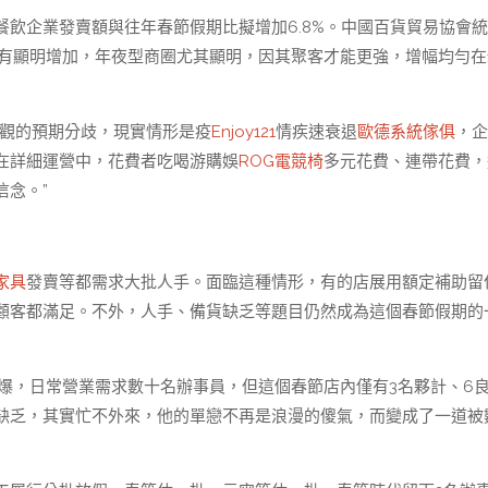
飲企業發賣額與往年春節假期比擬增加6.8%。中國百貨貿易協會
節有顯明增加，年夜型商圈尤其顯明，因其聚客才能更強，增幅均勻在1
悲觀的預期分歧，現實情形是疫
Enjoy121
情疾速衰退
歐德系統傢俱
，企
在詳細運營中，花費者吃喝游購娛
ROG電競椅
多元花費、連帶花費，
念。”
家具
發賣等都需求大批人手。面臨這種情形，有的店展用額定補助留
顧客都滿足。不外，人手、備貨缺乏等題目仍然成為這個春節假期的
意火爆，日常營業需求數十名辦事員，但這個春節店內僅有3名夥計、6
缺乏，其實忙不外來，他的單戀不再是浪漫的傻氣，而變成了一道被