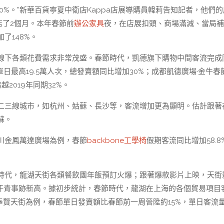
00%。”新華百貨寧夏中衛店Kappa店展導購員韓莉告知記者，他們
店了2個月。本年春節前
辦公家具
夜，在店展扣頭、商場滿減、當局補
了148%。
線下各類花費需求非常茂盛。春節時代，凱德旗下購物中間客流完成
日最高19.5萬人次，總發賣額同比增加30%；成都凱德廣場·金牛春
2019年同期32%。
二三線城市，如杭州、姑蘇、長沙等，客流增加更為顯明。估計跟著
蘇。
川金鳳萬達廣場為例，春節
backbone工學椅
假期客流同比增加58.8
時代，龍湖天街各類餐飲團年飯預訂火爆；跟著爆款影片上映，天街
下汗青事跡新高。據初步統計，春節時代，龍湖在上海的各個貿易項目
奉賢天街為例，春節單日發賣額比春節前一周晉陞約15%，單日客流