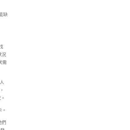
能缺
找
狀況
伏需
人
，
狀。
卡。
他們