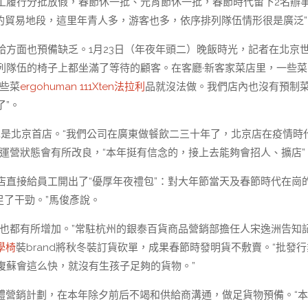
員工履行分批放假，春節休一批、元宵節休一批，春節時代留下2名辦
的貿易地段，這里年青人多，游客也多，依序排列隊伍情形很是廣泛”
方面也預備缺乏。1月23日（年夜年頭二）晚飯時光，記者在北京
列隊伍的椅子上都坐滿了等待的顧客。在客廳·新客家菜店里，一些菜
些菜
ergohuman 111
Xten法拉利
品就沒法做。我們店內也沒有預制
”。
，也是北京首店。“我們公司在廣東做餐飲二三十年了，北京店在疫情時
運營狀態會有所改良，“本年挺有信念的，接上去能夠會招人、擴店”
店直接給員工開出了“優厚年夜禮包”：對大年節當天及春節時代在崗
足了干勁。”馬俊彥說。
跡也都有所增加。”常駐杭州的銀泰百貨商品營銷部擔任人宋逸洲告知
工學椅
裝brand將秋冬裝訂貨砍單，成果春節時發明貨不敷賣。“批發
復蘇會這么快，就沒有生孩子足夠的貨物。”
體營銷計劃，在本年除夕前后不竭和供給商溝通，做足貨物預備。“