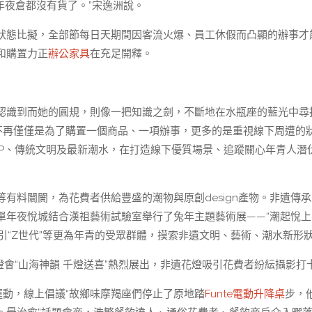
年夜倉都沒有貨了。”宋逸洲說。
狀態比擬，全部節每日天期間因客流火爆、員工休假而凸顯的辦事才
和購置力正
辦公家具
在充足開釋。
認識到而她的圓規，則像一把知識之劍，不斷地在水瓶座的藍光中尋
不再僅僅是為了購置一個商品、一項辦事，更多的是重視線下周遭的
IP、傳統文明及最新潮水，在打造線下優質場景、追蹤關心年青人潛
有料闤闠，為花費者供給豐盛的潮物與原創design產物。非遺傳承
單年夜悅城結合漢祖藝術試驗室舉行了兔年主題藝術展——“潮起悅上
引“Z世代”等更為年青的受眾群體，摸索非遺文明、藝術、潮水新形
燈會“山海神韻 千燈送喜”熱烈展出，非遺花燈吸引花費者紛紜攝影打
運動，線上倡議“故鄉味摩羯座們停止了原地踏
Funte電動升降桌
步，