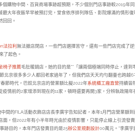
個購物中間、百貨商場事跡超預期，不少個別門店事跡較2019年同
餐廳大年夜飯早早被預訂完，堂食依序排列隊伍、影院爆滿的情形復
然回回。
ten法拉利
無法撤店閉店，一些門店選擇苦守，還有一些門店完成了逆
迎來了起色。
坐椅子推薦
毛肚暖鍋店，她的目的是**「讓兩個極端同時停止，達到
春節北京很多多少人都回老家過年了，但我們店天天均勻翻臺也跨越6
“春節時代，巴奴北京店的營業額比擬2022年
系統櫃工廠直營
持續晉
疫情前的2家增添到現在的11家，頓時還要再開3家，分辨執政陽年
中間的FILA活動衣飾店店長李廣宇告知記者，本年1月門店營業額到
擴展了店面，但2022年有小半年時光由於疫情影響，只能停止線上引流發
事跡目的，本年門店發賣目的是25
辦公室規劃設計
00萬元。”李廣宇