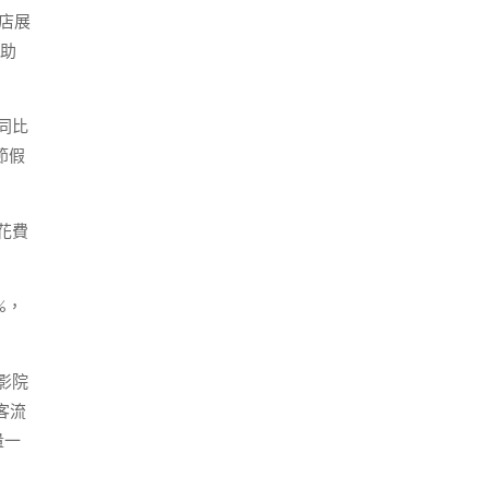
的店展
助
同比
節假
花費
%，
影院
客流
量一