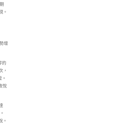
期
現。
勢增
零的
次，
陞。
夜悅
達
賣。
說。