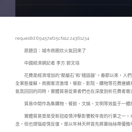
requestId:69457af25cfa12.24361234.
原題目：城市商圈炊火氣回來了
中國經濟網記者 李方 郭文培
花費是經濟增加的“壓艙石”和“穩固器”。春節以來，人
全業態復蘇，商圈客流激增，餐飲、影院、購物等花費連續
氣氛回回的同時，實體貿易從業者們也在深度剖析花費者需
貿易中間作為集購物、餐飲、文娛、文明等效能于一體
實體貿易曾是受新冠疫情沖擊影響較年夜的行業之一。
念，但也煩惱疫情反復，是以年林天秤首先將蕾絲絲帶優雅