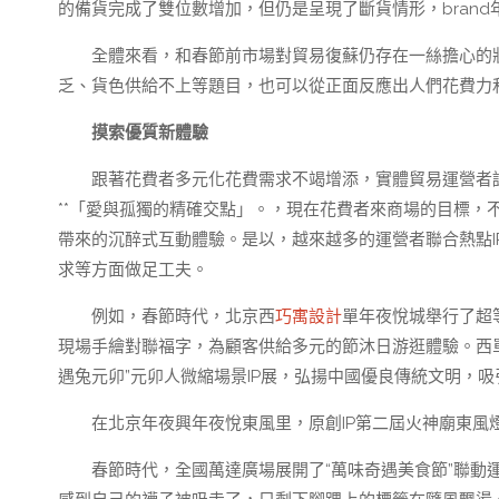
的備貨完成了雙位數增加，但仍是呈現了斷貨情形，brand
全體來看，和春節前市場對貿易復蘇仍存在一絲擔心的
乏、貨色供給不上等題目，也可以從正面反應出人們花費力
摸索優質新體驗
跟著花費者多元化花費需求不竭增添，實體貿易運營者
**「愛與孤獨的精確交點」。，現在花費者來商場的目標，
帶來的沉醉式互動體驗。是以，越來越多的運營者聯合熱點
求等方面做足工夫。
例如，春節時代，北京西
巧寓設計
單年夜悅城舉行了超等
現場手繪對聯福字，為顧客供給多元的節沐日游逛體驗。西
遇兔元卯”元卯人微縮場景IP展，弘揚中國優良傳統文明，吸
在北京年夜興年夜悅東風里，原創IP第二屆火神廟東風
春節時代，全國萬達廣場展開了“萬味奇遇美食節”聯動