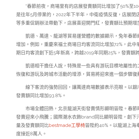
“春節前夜，商場里有的店展發賣額同比增加了50%至1
是往年5月停業的，2022年下半年，中衛疫情反復，店展閉
等多重促銷辦法帶動下，店展喜迎開門紅，發賣額比預期增加
凱德、萬達、龍湖等貿易運營體的數據顯示，兔年春節
增加。例如，重慶來福士商場日均客流同比增加72%，此中單
期日均客流創下近5年新高，跨越2019年同期25%，發賣額跨越
凱德相干擔任人說，特殊是一些具有游玩目標地屬性的
恢復和游玩及跨城市活動的增添，貿易將迎來進一個步驟復
線下客流的強勢回回，讓萬達商場數據表示亮眼。以銀
發賣額同比增加93.8%。
市場全體回熱，北京龍湖天街發賣情形顯明晉陞。春節
發賣迎來小飛騰；國際潮水衣飾brand同比顯明晉陞，創
量及發賣額同比
bestmade工學椅
晉陞約40%。以龍湖上海
度接近8萬人。