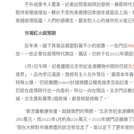
不外成果令人驚喜。記者訪問查詢拜訪發明，春節時代多
堅持安穩或增加，夥計不受拘束選擇回家過年或留店上崗，
穿越疫情陰霾，人們妙語橫生，最安慰人心的城市炊火氣已
市場紅火超預期
近年來，線下貿易店展面對著不小的挑釁，一些門店
X
加。一些企業在疫情時代開店、擴店，也終于在2023年頭
2月7日午時，記者離開北京世紀金源購物中間的巴奴
久
境界」。店內早已滿員，曾經有主人在外等位。“盡管本年
特殊火爆。”巴奴團體brand計謀媒體公關馬俊彥告知記者，
巴奴在疫情時代也一向盈利，所以一向在開店。北京門店數從
城、合生匯和薈聚3個商場，都曾經裝修睦了。”
“客流量敏捷恢復，超越我們的預期。”北京世紀金源購物
280萬元，而2022年1月約為220萬元。2021年頭門店
“現在大師對市場周遭的狀況有信念了，是以定下了更年夜的