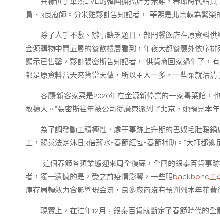
異樣位于華熙LIVE的韓國摒擋店分米雞，春節時代給
員、3良庖師。分米雞夥計告知記者，“華熙是北京較為繁榮
除了人手不敷、辦事缺乏題目，部門餐飲店在原資料供給
金源購物中間五層的餐飲樓層看到，年夜大都餐廳外依序排
顯示已售罄，夥計張密斯告知記者，“供貨商回家過年了，有
都是原資料當天來貨當天做，所以主人一多，一些菜就沽清了
客廳·新客家菜是2020年在金源新停業的一家粵菜館
敢擴大。”張密斯往年被公司從廣東派到了北京，她預見本年
為了調發動工積極性，處于事跡上升期的巴奴毛肚暖鍋
工，賜與法定沐日3倍薪水+春節紅包+春節補助。“大師都鉚
“這個春節各類業態迎來周全復蘇，全國的銀泰百貨事
者，獨一遺憾的是，受之前疫情影響，一些服
backbone
庫存周轉效力會影響現金流，良多廠商沒有預判到本年花費
現實上，在往年12月，銀泰百貨就斷定了春節時代的全