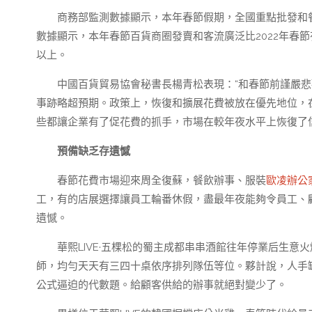
商務部監測數據顯示，本年春節假期，全國重點批發和餐
數據顯示，本年春節百貨商圈發賣和客流廣泛比2022年春
以上。
中國百貨貿易協會秘書長楊青松表現：“和春節前謹嚴
事跡略超預期。政策上，恢復和擴展花費被放在優先地位，
些都讓企業有了促花費的抓手，市場在較年夜水平上恢復了信
預備缺乏存遺憾
春節花費市場迎來周全復蘇，餐飲辦事、服裝
歐凌辦公
工，有的店展選擇讓員工輪番休假，盡最年夜能夠令員工、
遺憾。
華熙LIVE·五棵松的蜀主成都串串酒館往年停業后生
師，均勻天天有三四十桌依序排列隊伍等位。夥計說，人手
公式逼迫的代數題。給顧客供給的辦事就絕對變少了。