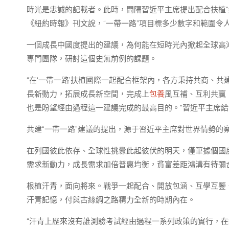
時光是忠誠的記載者。此時，間隔習近平主席提出配合扶植“絲
《紐約時報》刊文說，“一帶一路”項目標多少數字和範圍令人
一個成長中國度提出的建議，為何能在短時光內掀起全球高
專門團隊，研討這個史無前例的課題。
“在‘一帶一路’扶植國際一起配合框架內，各方秉持共商、
長新動力，拓展成長新空間，完成上
包養
風互補、互利共贏
也是盼望經由過程這一建議完成的最高目的。”習近平主席
共建“一帶一路”建議的提出，源于習近平主席對世界情勢的
在列國彼此依存、全球性挑釁此起彼伏的明天，僅筆據個國
需求新動力，成長需求加倍普惠均衡，貧富差距鴻溝有待彌合
根植汗青，面向將來。戰爭一起配合、開放包涵、互學互鑒、
汗青記憶，付與古絲綢之路精力全新的時期內在。
“汗青上歷來沒有誰測驗考試經由過程一系列政策的實行，在