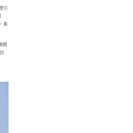
體引
可
，看
團體
訪