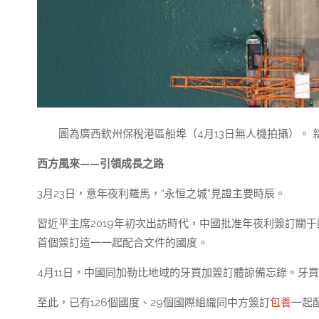
圖為廣西欽州保稅港區船埠（4月13日無人機拍攝）。 新
西方風來——引領成長之路
3月23日，意年夜利羅馬，“永恒之城”見證主要時辰。
習近平主席2019年初次出訪時代，中國批准年夜利簽訂關于
首個簽訂這一一起配合文件的國度。
4月11日，中國同加勒比地域的牙買加簽訂體諒備忘錄。牙
至此，已有126個國度、29個國際組織同中方簽訂
包養
一起