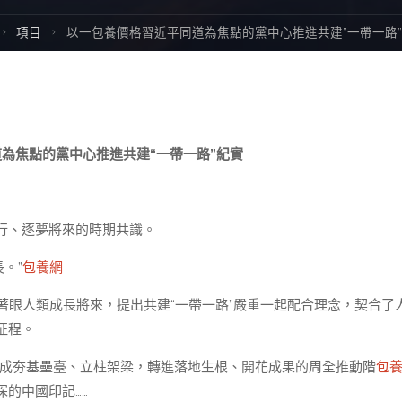
Home
項目
以一包養價格習近平同道為焦點的黨中心推進共建”一帶一路
為焦點的黨中心推進共建“一帶一路”紀實
行、逐夢將來的時期共識。
。”
包養網
，著眼人類成長將來，提出共建“一帶一路”嚴重一起配合理念，契合了
征程。
完成夯基壘臺、立柱架梁，轉進落地生根、開花成果的周全推動階
包
的中國印記……