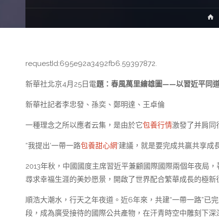
requestId:695e92a3492fb6.59397872.
新華社北京4月25日電
題：春風萬里繪雄圖——以習近平同道
新華社記者李忠發、孫奕、鄭明達、王卓倫
一種理念之所以應者云集，是由於它
包養行情
激發了并肩同
“我提出‘一帶一路
包養甜心網
’建議，就是要完成共贏共享成長
2013年秋，中國國度主席習近平兼顧國際國際兩個年夜局
尋求幸福生涯的美妙愿景，開啟了世界配合繁華成長的極新
順浩大潮水，行天之年夜道。近6年來，共建“一帶一路”已
段，成為廣受接待的國際公共產物，在汗青時空中雕刻下深深