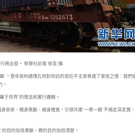
行將出發。 新華社記者 徐昱 攝
路”，意年夜利總理孔特對到訪的習近平主席表達了喜悅之情：我們
力。
屬于世界”的理念和實行邏輯。
身安排、親身策劃、親身推進，引領共建“一帶一路”不竭走深走實
路”的目的加倍果斷，標的目的加倍清楚。