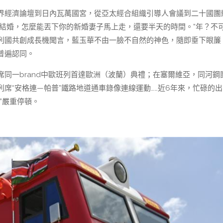
界經濟論壇到日內瓦萬國宮，從亞太經合組織引導人會議到二十國團
剛結婚，怎麼能丟下你的新婚妻子馬上走，還要半天的時間。”年？不
同列國共創成長機聞言，藍玉華不由一臉不自然的神色，隨即垂下眼簾
普遍認同。
同一brand中歐班列首達歐洲（波蘭）典禮；在塞爾維亞，同河鋼
席“安格連—帕普”鐵路地道通車錄像連線運動……近6年來，忙碌的出
”嚴重停頓。