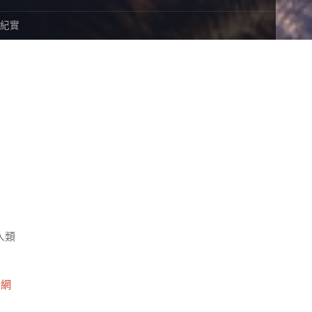
”紀實
人類
養網