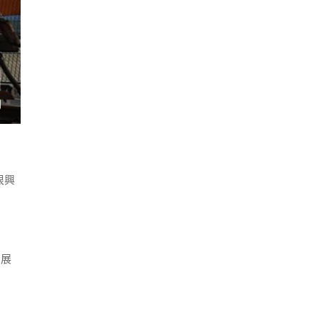
很興
，展