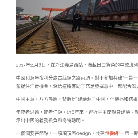
2017年11月8日，在浙江義烏西站，滿載出口貨色的中歐班列
中國和意年夜利分處古絲綢之路兩頭。對于參加共建“一帶一
奮捉住汗青機會，深信這將有助于充足發掘意中一起配合潛
中國主意，八方呼應，背后是“建議源于中國，但機遇和結果
年夜者思遠，能者任鉅。近6年來，習近平主席親身建議、親
示出中國的義務擔負和奇特聰明。
一個個要害節點，一項項頂層design，共建
包養網
“一帶一