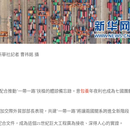
華社記者 曹祎銘 攝
配合推動“一帶一路”扶植的體諒備忘錄。意
包養
年夜利也成為七國團
買加交際外貿部部長表現，共建“一帶一路”將讓兩國關系跨進全新階段
配合文件，成為這個21世紀巨大工程廣為接收、深得人心的實證。