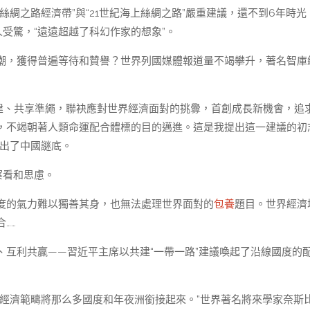
綢之路經濟帶”與“21世紀海上絲綢之路”嚴重建議，還不到6年時光
受驚，“遠遠超越了科幻作家的想象”。
潮，獲得普遍等待和贊譽？世界列國媒體報道量不竭攀升，著名智庫
共建、共享準繩，聯袂應對世界經濟面對的挑釁，首創成長新機會，追
，不竭朝著人類命運配合體標的目的邁進。這是我提出這一建議的初
給出了中國謎底。
察看和思慮。
度的氣力難以獨善其身，也無法處理世界面對的
包養
題目。世界經濟
……
互利共贏——習近平主席以共建“一帶一路”建議喚起了沿線國度的
經濟範疇將那么多國度和年夜洲銜接起來。”世界著名將來學家奈斯