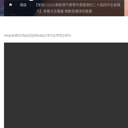
Home
項目
【學習OSDER奧斯德汽車零件貫徹黨的二十屆四中全會精
力】多層次全覆蓋 推動宣講深刻基層
requestId:695d356e491787.97883160.