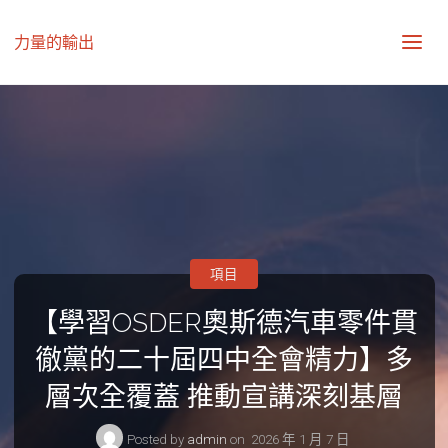
力量的輸出
項目
【學習OSDER奧斯德汽車零件貫
徹黨的二十屆四中全會精力】多
層次全覆蓋 推動宣講深刻基層
Posted by
admin
on
2026 年 1 月 7 日