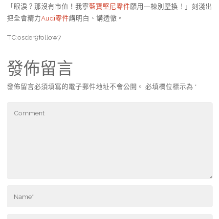
「眼淚？那沒有市值！我寧
藍寶堅尼零件
願用一棟別墅換！」刻淺出
把全會精力
Audi零件
講明白、講透徹。
TC:osder9follow7
發佈留言
發佈留言必須填寫的電子郵件地址不會公開。
必填欄位標示為
*