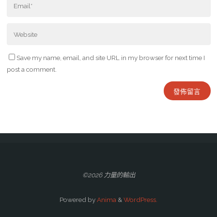
Save my name, email, and site URL in my browser for next time I
post a comment.
©2026 力量的輸出
Powered by
Anima
&
WordPress.